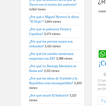
¿R
Tierra era el centro del universo?
4,062 views
come
¿Por qué a Miguel Herrera le dicen
“El Piojo”?
3,844 views
¿Por qué se pelearon Viruta y
Capulina?
3,474 views
¿Por qué los precios nunca son
redondos?
3,415 views
¿Por qué los canales mexicanos
empiezan con XH?
3,388 views
¡C
¿Por qué La Naranja Mecánica se
llama así?
3,311 views
¿Por qué las ideas de Iturbide y la
Curi
República eran incompatibles?
3,300
tienen
views
por fu
¿Por qué murió El Solitario?
3,132
views
¿