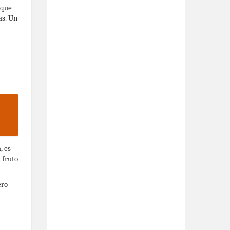
 que
as. Un
, es
 fruto
ero