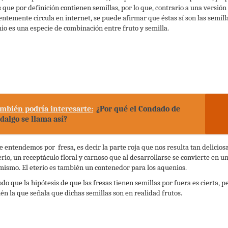
s que por definición contienen semillas, por lo que, contrario a una versión
entemente circula en internet, se puede afirmar que éstas sí son las semill
io es una especie de combinación entre fruto y semilla.
mbién podría interesarte:
¿Por qué el Condado de
dalgo se llama así?
e entendemos por fresa, es decir la parte roja que nos resulta tan deliciosa
erio, un receptáculo floral y carnoso que al desarrollarse se convierte en un
 mismo. El eterio es también un contenedor para los aquenios.
do que la hipótesis de que las fresas tienen semillas por fuera es cierta, p
én la que señala que dichas semillas son en realidad frutos.