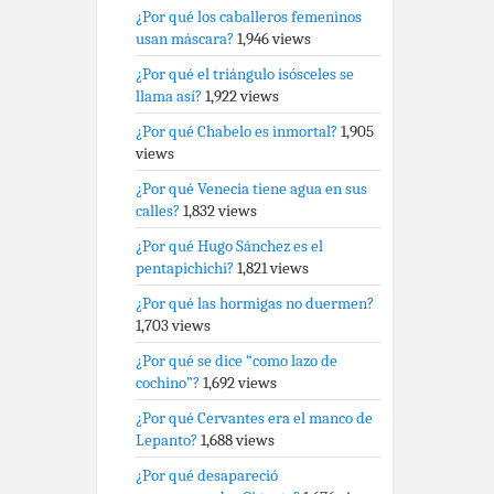
¿Por qué los caballeros femeninos
usan máscara?
1,946 views
¿Por qué el triángulo isósceles se
llama así?
1,922 views
¿Por qué Chabelo es inmortal?
1,905
views
¿Por qué Venecia tiene agua en sus
calles?
1,832 views
¿Por qué Hugo Sánchez es el
pentapichichi?
1,821 views
¿Por qué las hormigas no duermen?
1,703 views
¿Por qué se dice “como lazo de
cochino”?
1,692 views
¿Por qué Cervantes era el manco de
Lepanto?
1,688 views
¿Por qué desapareció