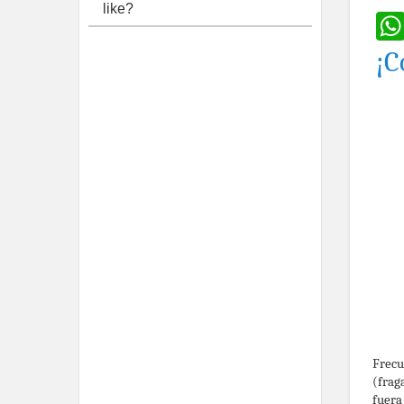
like?
¡C
Frecu
(frag
fuera