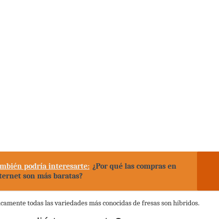
mbién podría interesarte:
¿Por qué las compras en
ternet son más baratas?
icamente todas las variedades más conocidas de fresas son híbridos.