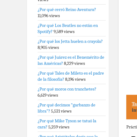
¿Por qué cerró Reino Aventura?
11,096 views
¿Por qué Los Beatles no están en
Spotify?
9,589 views
¿Por qué los Jetta huelen a crayola?
8,905 views
¿Por qué Juárez es el Benemérito de
las Américas?
8,229 views
¿Por qué Tales de Mileto es el padre
de la filosofía?
8,196 views
¿Por qué moros con tranchetes?
6,619 views
Ta
¿Por qué decimos “garbanzo de
in
libra”?
5,521 views
¿Por qué Mike Tyson se tatuó la
Práct
cara?
5,259 views
¿Por qué Aristóteles decía que la