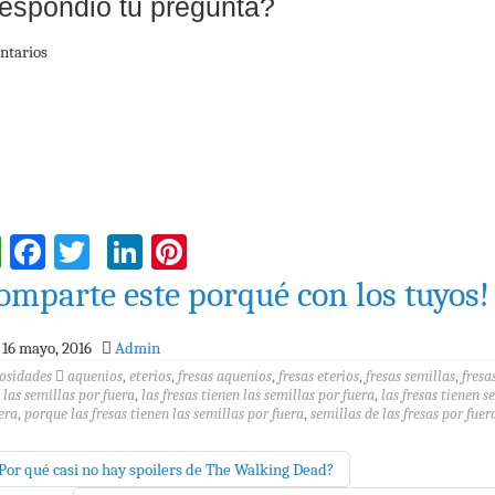
espondió tu pregunta?
ntarios
WhatsApp
Facebook
Twitter
LinkedIn
Pinterest
omparte este porqué con los tuyos!
16 mayo, 2016
Admin
osidades
aquenios
,
eterios
,
fresas aquenios
,
fresas eterios
,
fresas semillas
,
fresa
 las semillas por fuera
,
las fresas tienen las semillas por fuera
,
las fresas tienen s
era
,
porque las fresas tienen las semillas por fuera
,
semillas de las fresas por fuer
Por qué casi no hay spoilers de The Walking Dead?