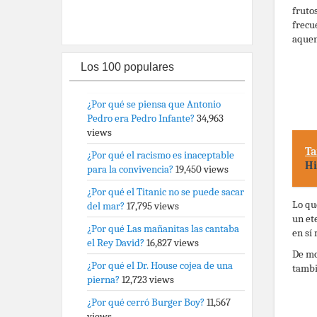
fruto
frecu
aquen
Los 100 populares
¿Por qué se piensa que Antonio
Pedro era Pedro Infante?
34,963
views
Ta
¿Por qué el racismo es inaceptable
Hi
para la convivencia?
19,450 views
¿Por qué el Titanic no se puede sacar
Lo qu
del mar?
17,795 views
un et
¿Por qué Las mañanitas las cantaba
en sí
el Rey David?
16,827 views
De mo
¿Por qué el Dr. House cojea de una
tambi
pierna?
12,723 views
¿Por qué cerró Burger Boy?
11,567
views