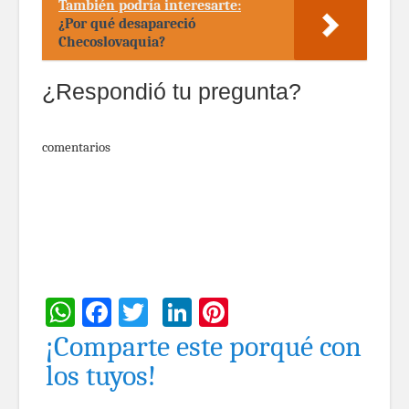
También podría interesarte:
¿Por qué desapareció
Checoslovaquia?
¿Respondió tu pregunta?
comentarios
WhatsApp
Facebook
Twitter
LinkedIn
Pinterest
¡Comparte este porqué con
los tuyos!