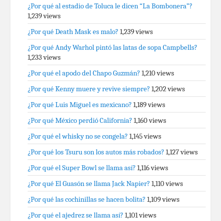
¿Por qué al estadio de Toluca le dicen “La Bombonera”?
1,239 views
¿Por qué Death Mask es malo?
1,239 views
¿Por qué Andy Warhol pintó las latas de sopa Campbells?
1,233 views
¿Por qué el apodo del Chapo Guzmán?
1,210 views
¿Por qué Kenny muere y revive siempre?
1,202 views
¿Por qué Luis Miguel es mexicano?
1,189 views
¿Por qué México perdió California?
1,160 views
¿Por qué el whisky no se congela?
1,145 views
¿Por qué los Tsuru son los autos más robados?
1,127 views
¿Por qué el Super Bowl se llama así?
1,116 views
¿Por qué El Guasón se llama Jack Napier?
1,110 views
¿Por qué las cochinillas se hacen bolita?
1,109 views
¿Por qué el ajedrez se llama así?
1,101 views