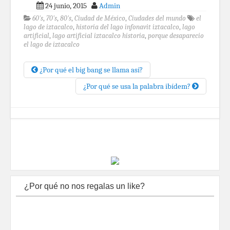
24 junio, 2015
Admin
60's
,
70's
,
80's
,
Ciudad de México
,
Ciudades del mundo
el
lago de iztacalco
,
historia del lago infonavit iztacalco
,
lago
artificial
,
lago artificial iztacalco historia
,
porque desaparecio
el lago de iztacalco
¿Por qué el big bang se llama así?
¿Por qué se usa la palabra ibídem?
¿Por qué no nos regalas un like?