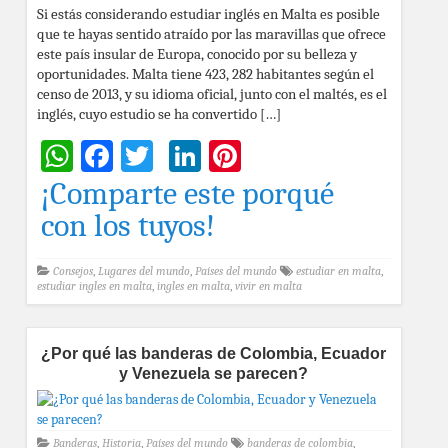
Si estás considerando estudiar inglés en Malta es posible
que te hayas sentido atraído por las maravillas que ofrece
este país insular de Europa, conocido por su belleza y
oportunidades. Malta tiene 423, 282 habitantes según el
censo de 2013, y su idioma oficial, junto con el maltés, es el
inglés, cuyo estudio se ha convertido […]
WhatsApp
Facebook
Twitter
LinkedIn
Pinterest
¡Comparte este porqué
con los tuyos!
Consejos
,
Lugares del mundo
,
Países del mundo
estudiar en malta
,
estudiar ingles en malta
,
ingles en malta
,
vivir en malta
¿Por qué las banderas de Colombia, Ecuador
y Venezuela se parecen?
Banderas
,
Historia
,
Países del mundo
banderas de colombia
,