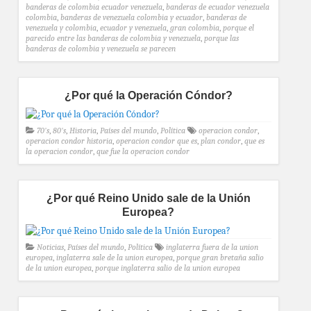
banderas de colombia ecuador venezuela
,
banderas de ecuador venezuela
colombia
,
banderas de venezuela colombia y ecuador
,
banderas de
venezuela y colombia
,
ecuador y venezuela
,
gran colombia
,
porque el
parecido entre las banderas de colombia y venezuela
,
porque las
banderas de colombia y venezuela se parecen
¿Por qué la Operación Cóndor?
70's
,
80's
,
Historia
,
Países del mundo
,
Política
operacion condor
,
operacion condor historia
,
operacion condor que es
,
plan condor
,
que es
la operacion condor
,
que fue la operacion condor
¿Por qué Reino Unido sale de la Unión
Europea?
Noticias
,
Países del mundo
,
Política
inglaterra fuera de la union
europea
,
inglaterra sale de la union europea
,
porque gran bretaña salio
de la union europea
,
porque inglaterra salio de la union europea