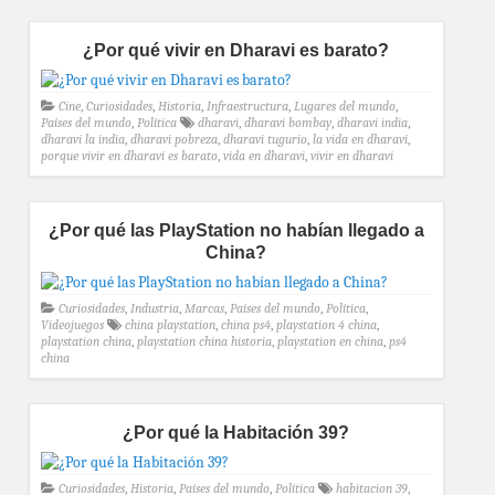
¿Por qué vivir en Dharavi es barato?
Cine
,
Curiosidades
,
Historia
,
Infraestructura
,
Lugares del mundo
,
Países del mundo
,
Política
dharavi
,
dharavi bombay
,
dharavi india
,
dharavi la india
,
dharavi pobreza
,
dharavi tugurio
,
la vida en dharavi
,
porque vivir en dharavi es barato
,
vida en dharavi
,
vivir en dharavi
¿Por qué las PlayStation no habían llegado a
China?
Curiosidades
,
Industria
,
Marcas
,
Países del mundo
,
Política
,
Videojuegos
china playstation
,
china ps4
,
playstation 4 china
,
playstation china
,
playstation china historia
,
playstation en china
,
ps4
china
¿Por qué la Habitación 39?
Curiosidades
,
Historia
,
Países del mundo
,
Política
habitacion 39
,