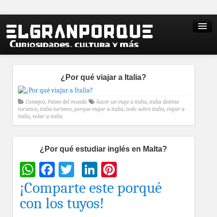
¿Por qué viajar a Italia?
Consejos
,
Países del mundo
hacer un viaje a italia
,
italia destino
turistico
,
italia turismo
,
porque viajar a italia
,
todo sobre italia
,
viajar a
italia
,
volar a italia
¿Por qué estudiar inglés en Malta?
WhatsApp
Facebook
Twitter
LinkedIn
Pinterest
¡Comparte este porqué
con los tuyos!