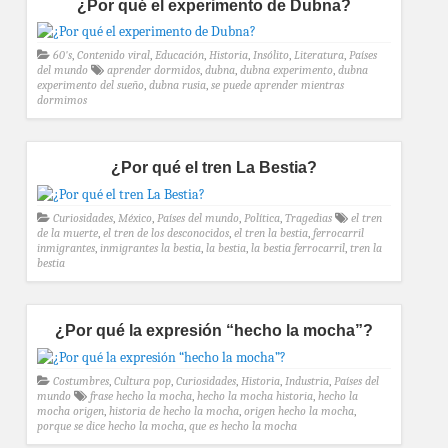
¿Por qué el experimento de Dubna?
60's
,
Contenido viral
,
Educación
,
Historia
,
Insólito
,
Literatura
,
Países
del mundo
aprender dormidos
,
dubna
,
dubna experimento
,
dubna
experimento del sueño
,
dubna rusia
,
se puede aprender mientras
dormimos
¿Por qué el tren La Bestia?
Curiosidades
,
México
,
Países del mundo
,
Política
,
Tragedias
el tren
de la muerte
,
el tren de los desconocidos
,
el tren la bestia
,
ferrocarril
inmigrantes
,
inmigrantes la bestia
,
la bestia
,
la bestia ferrocarril
,
tren la
bestia
¿Por qué la expresión “hecho la mocha”?
Costumbres
,
Cultura pop
,
Curiosidades
,
Historia
,
Industria
,
Países del
mundo
frase hecho la mocha
,
hecho la mocha historia
,
hecho la
mocha origen
,
historia de hecho la mocha
,
origen hecho la mocha
,
porque se dice hecho la mocha
,
que es hecho la mocha