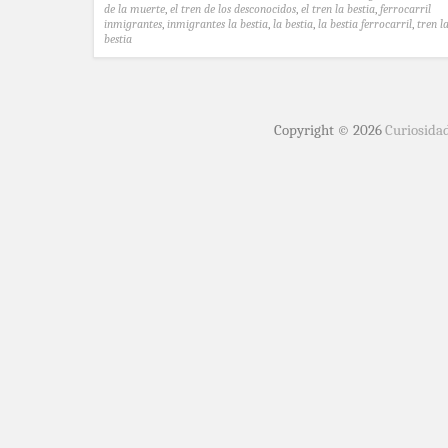
de la muerte
,
el tren de los desconocidos
,
el tren la bestia
,
ferrocarril
inmigrantes
,
inmigrantes la bestia
,
la bestia
,
la bestia ferrocarril
,
tren l
bestia
Copyright © 2026
Curiosida