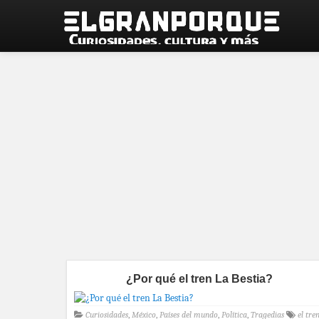
¿Por qué el tren La Bestia?
Curiosidades
,
México
,
Países del mundo
,
Política
,
Tragedias
el tre