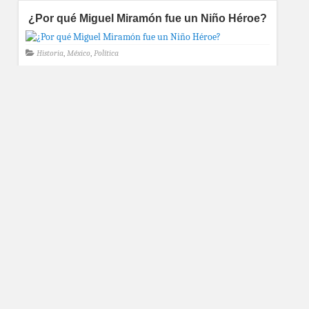
¿Por qué Miguel Miramón fue un Niño Héroe?
Historia
,
México
,
Política
¿Por qué Carlos Villagrán renunció a ser
Kiko?
Medios de comunicación
,
México
,
Retro
,
Series
,
TV
kiko
,
porque
carlos villagran dejo el personaje de kiko
,
porque carlos villagran ya no
sera kiko
,
porque ya no sale kiko
¿Por qué desapareció el Canal 13 de México?
Historia
,
Medios de comunicación
,
México
,
Política
,
Producción
,
TV
canal 13
,
po
,
porque canal 13 ahora es 1
,
porque canal 13 no esta en tda
,
porque desaparecio canal 13
,
porque desaparecio el canal 13