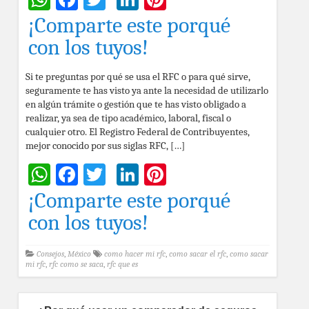
¡Comparte este porqué
con los tuyos!
Si te preguntas por qué se usa el RFC o para qué sirve,
seguramente te has visto ya ante la necesidad de utilizarlo
en algún trámite o gestión que te has visto obligado a
realizar, ya sea de tipo académico, laboral, fiscal o
cualquier otro. El Registro Federal de Contribuyentes,
mejor conocido por sus siglas RFC, […]
WhatsApp
Facebook
Twitter
LinkedIn
Pinterest
¡Comparte este porqué
con los tuyos!
Consejos
,
México
como hacer mi rfc
,
como sacar el rfc
,
como sacar
mi rfc
,
rfc como se saca
,
rfc que es