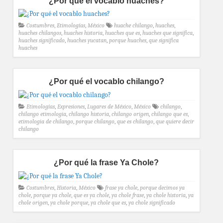
¿Por qué el vocablo huaches?
Costumbres
,
Etimologías
,
México
huache chilango
,
huaches
,
huaches chilangos
,
huaches historia
,
huaches que es
,
huaches que significa
,
huaches significado
,
huaches yucatan
,
porque huaches
,
que significa
huaches
¿Por qué el vocablo chilango?
Etimologías
,
Expresiones
,
Lugares de México
,
México
chilango
,
chilango etimologia
,
chilango historia
,
chilango origen
,
chilango que es
,
etimologia de chilango
,
porque chilango
,
que es chilango
,
que quiere decir
chilango
¿Por qué la frase Ya Chole?
Costumbres
,
Historia
,
México
frase ya chole
,
porque decimos ya
chole
,
porque ya chole
,
que es ya chole
,
ya chole frase
,
ya chole historia
,
ya
chole origen
,
ya chole porque
,
ya chole que es
,
ya chole significado