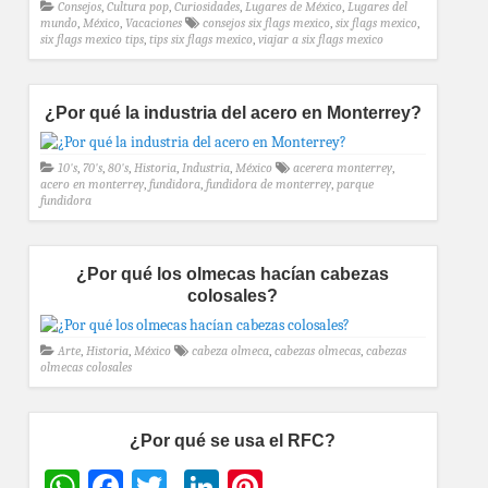
Consejos
,
Cultura pop
,
Curiosidades
,
Lugares de México
,
Lugares del
mundo
,
México
,
Vacaciones
consejos six flags mexico
,
six flags mexico
,
six flags mexico tips
,
tips six flags mexico
,
viajar a six flags mexico
¿Por qué la industria del acero en Monterrey?
10's
,
70's
,
80's
,
Historia
,
Industria
,
México
acerera monterrey
,
acero en monterrey
,
fundidora
,
fundidora de monterrey
,
parque
fundidora
¿Por qué los olmecas hacían cabezas
colosales?
Arte
,
Historia
,
México
cabeza olmeca
,
cabezas olmecas
,
cabezas
olmecas colosales
¿Por qué se usa el RFC?
WhatsApp
Facebook
Twitter
LinkedIn
Pinterest