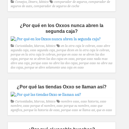
Consejos
,
Dinero
,
México
comparador de seguros
,
comparador de
seguros de auto
,
comparador de seguros de coche
¿Por qué en los Oxxos nunca abren la
segunda caja?
Curiosidades
,
Marcas
,
México
en la otra caja le cobran
,
oxxo abre
segunda caja
,
oxxo segunda caja
,
porque dicen en la otra caja le cobran
,
porque en la otra caja le cobran
,
porque en oxxo no se abren las dos
cajas
,
porque no se abren las dos cajas en oxxo
,
porque oxxo nada mas
abre una caja
,
porque oxxo no abre las dos cajas
,
porque oxxo no abre sus
dos cajas
,
porque se abre solamente una caja en oxxo
¿Por qué las tiendas Oxxo se llaman así?
Curiosidades
,
Marcas
,
México
nombre oxxo
,
oxxo historia
,
oxxo
nombre
,
oxxo porque el nombre
,
oxxo porque su nombre
,
oxxo que
significa
,
porque la historia de oxxo
,
porque oxxo se llama asi
,
que es oxxo