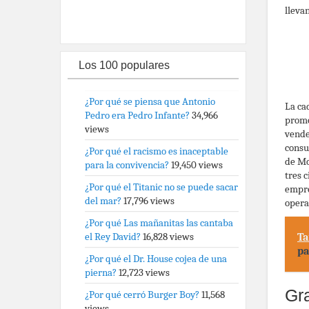
lleva
Los 100 populares
¿Por qué se piensa que Antonio
La ca
Pedro era Pedro Infante?
34,966
promo
views
vende
consu
¿Por qué el racismo es inaceptable
de Mo
para la convivencia?
19,450 views
tres 
¿Por qué el Titanic no se puede sacar
empre
del mar?
17,796 views
opera
¿Por qué Las mañanitas las cantaba
el Rey David?
16,828 views
Ta
pa
¿Por qué el Dr. House cojea de una
pierna?
12,723 views
Gra
¿Por qué cerró Burger Boy?
11,568
views