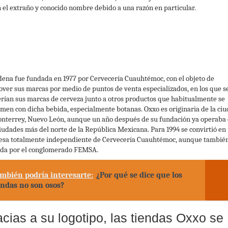
n el extraño y conocido nombre debido a una razón en particular.
dena fue fundada en 1977 por Cervecería Cuauhtémoc, con el objeto de
ver sus marcas por medio de puntos de venta especializados, en los que s
rían sus marcas de cerveza junto a otros productos que habitualmente se
men con dicha bebida, especialmente botanas. Oxxo es originaria de la ci
nterrey, Nuevo León, aunque un año después de su fundación ya operaba
ciudades más del norte de la República Mexicana. Para 1994 se convirtió en
sa totalmente independiente de Cervecería Cuauhtémoc, aunque tambié
da por el conglomerado FEMSA.
mbién podría interesarte:
¿Por qué se dice que los
ndas no son osos?
cias a su logotipo, las tiendas Oxxo se