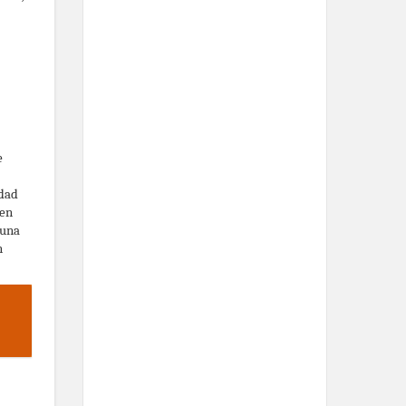
e
udad
 en
 una
n