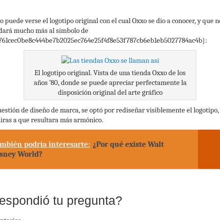
o puede verse el logotipo original con el cual Oxxo se dio a conocer, y que n
dará mucho más al símbolo de
761cec0be8c444be7b2025ec764e25f4f8e53f787cb6eb1eb5027784ac4b}:
El logotipo original. Vista de una tienda Oxxo de los
años ’80, donde se puede apreciar perfectamente la
disposición original del arte gráfico
uestión de diseño de marca, se optó por rediseñar visiblemente el logotipo,
iras a que resultara más armónico.
mbién podría interesarte:
¿Por qué existe Walt
sney World?
espondió tu pregunta?