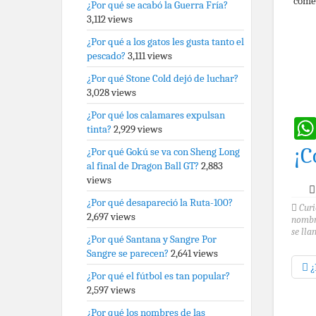
come
¿Por qué se acabó la Guerra Fría?
3,112 views
¿Por qué a los gatos les gusta tanto el
pescado?
3,111 views
¿Por qué Stone Cold dejó de luchar?
3,028 views
¿Por qué los calamares expulsan
tinta?
2,929 views
¡C
¿Por qué Gokú se va con Sheng Long
al final de Dragon Ball GT?
2,883
views
¿Por qué desapareció la Ruta-100?
Curi
2,697 views
nomb
se lla
¿Por qué Santana y Sangre Por
Sangre se parecen?
2,641 views
¿
¿Por qué el fútbol es tan popular?
2,597 views
¿Por qué los nombres de las