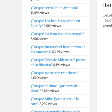
lla
¿Por qué cerró Reino Aventura?
11,096 views
Debid
{6e16
¿Por qué Los Beatles no están en
popul
Spotify?
9,589 views
¿Por qué los Jetta huelen a crayola?
8,905 views
¿Por qué Juárez es el Benemérito de
las Américas?
8,229 views
¿Por qué Tales de Mileto es el padre
de la filosofía?
8,196 views
¿Por qué moros con tranchetes?
6,620 views
¿Por qué decimos “garbanzo de
libra”?
5,526 views
¿Por qué Mike Tyson se tatuó la
cara?
5,259 views
¿Por qué Aristóteles decía que la