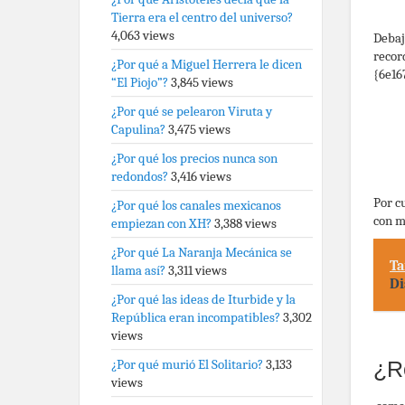
Tierra era el centro del universo?
4,063 views
Debaj
recor
¿Por qué a Miguel Herrera le dicen
{6e16
“El Piojo”?
3,845 views
¿Por qué se pelearon Viruta y
Capulina?
3,475 views
¿Por qué los precios nunca son
redondos?
3,416 views
Por c
¿Por qué los canales mexicanos
con m
empiezan con XH?
3,388 views
¿Por qué La Naranja Mecánica se
Ta
llama así?
3,311 views
Di
¿Por qué las ideas de Iturbide y la
República eran incompatibles?
3,302
views
¿Por qué murió El Solitario?
3,133
¿R
views