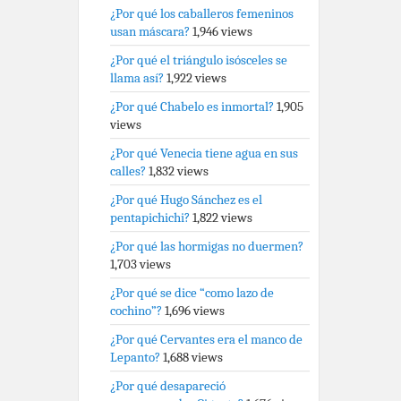
¿Por qué los caballeros femeninos
usan máscara?
1,946 views
¿Por qué el triángulo isósceles se
llama así?
1,922 views
¿Por qué Chabelo es inmortal?
1,905
views
¿Por qué Venecia tiene agua en sus
calles?
1,832 views
¿Por qué Hugo Sánchez es el
pentapichichi?
1,822 views
¿Por qué las hormigas no duermen?
1,703 views
¿Por qué se dice “como lazo de
cochino”?
1,696 views
¿Por qué Cervantes era el manco de
Lepanto?
1,688 views
¿Por qué desapareció