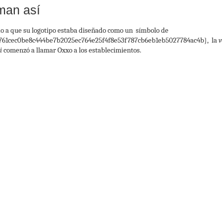
man así
o a que su logotipo estaba diseñado como un símbolo de
761cec0be8c444be7b2025ec764e25f4f8e53f787cb6eb1eb5027784ac4b}, la
v
i
comenzó a llamar Oxxo a los establecimientos.