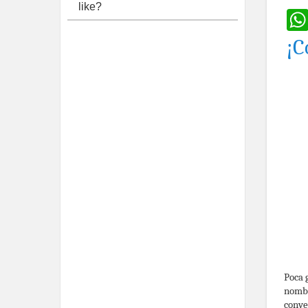
like?
¡C
Poca 
nombr
conve