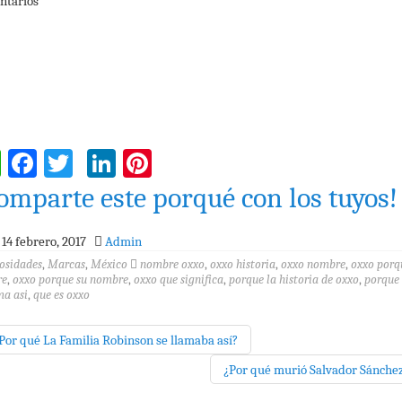
ntarios
WhatsApp
Facebook
Twitter
LinkedIn
Pinterest
omparte este porqué con los tuyos!
14 febrero, 2017
Admin
osidades
,
Marcas
,
México
nombre oxxo
,
oxxo historia
,
oxxo nombre
,
oxxo porq
re
,
oxxo porque su nombre
,
oxxo que significa
,
porque la historia de oxxo
,
porque
ma asi
,
que es oxxo
Por qué La Familia Robinson se llamaba así?
¿Por qué murió Salvador Sánche