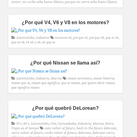
motor
,
mi coche echa humo blanco
,
porque mi carro echa humo blanco
¿Por qué V4, V6 y V8 en los motores?
Automóviles
,
Industria
motores v6
,
porque v6
,
porque v8
,
que es v6
,
que es v8
,
v4 v6 y v8
,
v6 que es
¿Por qué Nissan se llama así?
Automóviles
,
Industria
,
Marcas
nissan acronimo
,
nissan historia
,
nissan que es
,
nissan que significa
,
que es nissan
,
que quiere decir nissan
,
que significa nissan
¿Por qué quebró DeLorean?
70's
,
80's
,
Automóviles
,
Cine
,
Curiosidades
,
Industria
,
Marcas
,
Retro
,
Viajes en el tiempo
auto volver al futuro
,
back to the future delorean
,
carro volver al futuro
,
coche volver al futuro
,
delorean
,
delorean carro
,