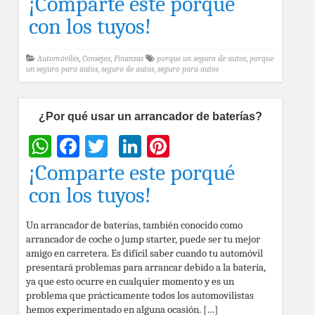
¡Comparte este porqué
con los tuyos!
Automóviles
,
Consejos
,
Finanzas
porque un seguro de autos
,
porque
un seguro para autos
,
seguro de autos
,
seguro para autos
¿Por qué usar un arrancador de baterías?
WhatsApp
Facebook
Twitter
LinkedIn
Pinterest
¡Comparte este porqué
con los tuyos!
Un arrancador de baterías, también conocido como
arrancador de coche o jump starter, puede ser tu mejor
amigo en carretera. Es difícil saber cuando tu automóvil
presentará problemas para arrancar debido a la batería,
ya que esto ocurre en cualquier momento y es un
problema que prácticamente todos los automovilistas
hemos experimentado en alguna ocasión. […]