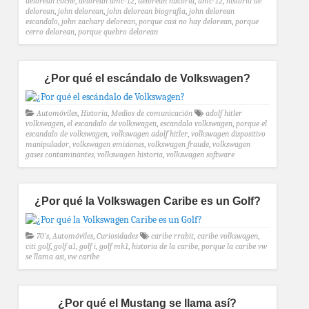
delorean coche
,
delorean dmc-12
,
delorean historia
,
dmc-12
,
historia de
delorean
,
john delorean
,
john delorean biografia
,
john delorean
escandalo
,
john zachary delorean
,
porque casi no hay delorean
,
porque
cerro delorean
,
porque quebro delorean
¿Por qué el escándalo de Volkswagen?
Automóviles
,
Historia
,
Medios de comunicación
adolf hitler
volkswagen
,
el escandalo de volkswagen
,
escandalo volkswagen
,
porque el
escandalo de volkswagen
,
volkswagen adolf hitler
,
volkswagen dispositivo
manipulador
,
volkswagen emisiones
,
volkswagen fraude
,
volkswagen
gases contaminantes
,
volkswagen historia
,
volkswagen software
¿Por qué la Volkswagen Caribe es un Golf?
70's
,
Automóviles
,
Curiosidades
caribe rrabit
,
caribe volkswagen
,
citi golf
,
golf a1
,
golf i
,
golf mk1
,
historia de la caribe
,
porque la caribe vw
se llama asi
,
vw caribe
¿Por qué el Mustang se llama así?