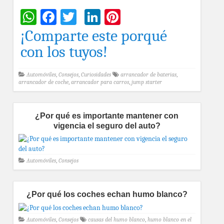
WhatsApp
Facebook
Twitter
LinkedIn
Pinterest
¡Comparte este porqué
con los tuyos!
Automóviles
,
Consejos
,
Curiosidades
arrancador de baterias
,
arrancador de coche
,
arrancador para carros
,
jump starter
¿Por qué es importante mantener con
vigencia el seguro del auto?
Automóviles
,
Consejos
¿Por qué los coches echan humo blanco?
Automóviles
,
Consejos
causas del humo blanco
,
humo blanco en el