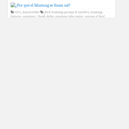
60's
,
Automóviles
ford mustang porque el nombre
,
mustang
historia
,
mustang j. frank dobie
,
mustang john najjar
,
porque el ford
mustang se llama asi
,
porque el mustang se llama asi
,
porque mustang se
llama asi
¿Por qué abandonan coches de lujo en
Dubái?
Automóviles
,
Ciudades del mundo
,
Contenido viral
,
Curiosidades
coches abandonados en dubai
,
coches de lujo abandonados en dubai
,
dubai coches
,
dubai coches de lujo abandonados
,
dubai porque
abandonan coches
,
porque abandonan coches de lujo en dubai
,
porque en
dubai abandonan carros
,
porque hay coches de lujo abandonados en
dubai
¿Por qué Ferrari se llama así y tiene ese logo?
Automóviles
,
Industria
,
Marcas
enzo ferrari
,
ferrari porque el
nombre
,
pietro ferrari
,
porque ferrari se llama asi