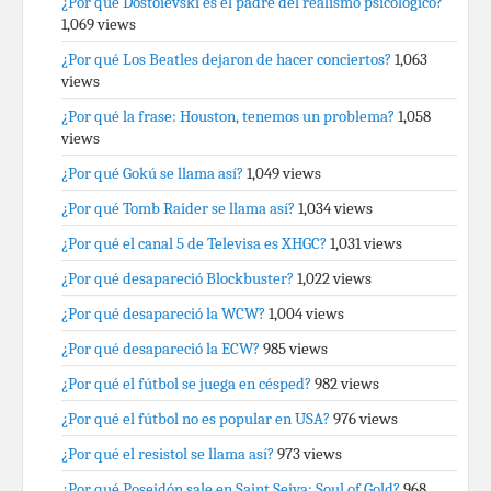
¿Por qué Dostoievski es el padre del realismo psicológico?
1,069 views
¿Por qué Los Beatles dejaron de hacer conciertos?
1,063
views
¿Por qué la frase: Houston, tenemos un problema?
1,058
views
¿Por qué Gokú se llama así?
1,049 views
¿Por qué Tomb Raider se llama así?
1,034 views
¿Por qué el canal 5 de Televisa es XHGC?
1,031 views
¿Por qué desapareció Blockbuster?
1,022 views
¿Por qué desapareció la WCW?
1,004 views
¿Por qué desapareció la ECW?
985 views
¿Por qué el fútbol se juega en césped?
982 views
¿Por qué el fútbol no es popular en USA?
976 views
¿Por qué el resistol se llama así?
973 views
¿Por qué Poseidón sale en Saint Seiya: Soul of Gold?
968