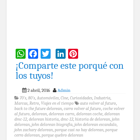
WhatsApp
Facebook
Twitter
LinkedIn
Pinterest
¡Comparte este porqué con
los tuyos!
2 abril, 2016
Admin
70's
,
80's
,
Automóviles
,
Cine
,
Curiosidades
,
Industria
,
Marcas
,
Retro
,
Viajes en el tiempo
auto volver al futuro
,
back to the future delorean
,
carro volver al futuro
,
coche volver
al futuro
,
delorean
,
delorean carro
,
delorean coche
,
delorean
dmc-12
,
delorean historia
,
dmc-12
,
historia de delorean
,
john
delorean
,
john delorean biografia
,
john delorean escandalo
,
john zachary delorean
,
porque casi no hay delorean
,
porque
cerro delorean
,
porque quebro delorean