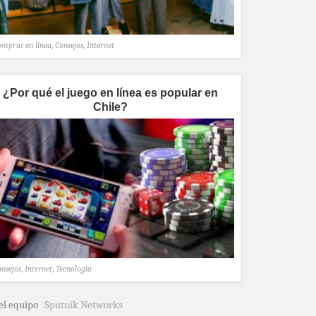
ompras en línea
,
Consejos
,
Internet
¿Por qué el juego en línea es popular en
Chile?
onsejos
,
Internet
,
Tecnología
del equipo
Sputnik Networks