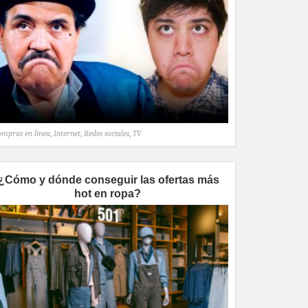
ompras en línea
,
Internet
,
Redes sociales
,
TV
¿Cómo y dónde conseguir las ofertas más
hot en ropa?