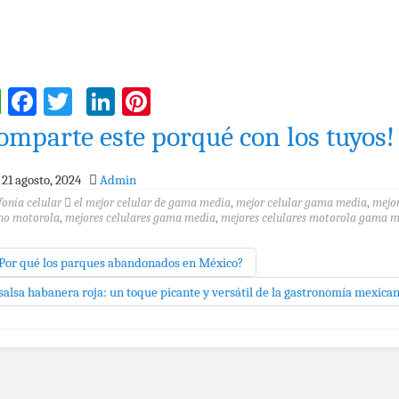
WhatsApp
Facebook
Twitter
LinkedIn
Pinterest
omparte este porqué con los tuyos!
21 agosto, 2024
Admin
fonía celular
el mejor celular de gama media
,
mejor celular gama media
,
mejo
ono motorola
,
mejores celulares gama media
,
mejores celulares motorola gama 
Por qué los parques abandonados en México?
salsa habanera roja: un toque picante y versátil de la gastronomía mexica