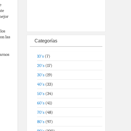
e
nte
mejor
los
on las
Categorías
marnos
10's
(7)
20's
(17)
30's
(19)
40's
(33)
50's
(34)
60's
(41)
70's
(48)
80's
(97)