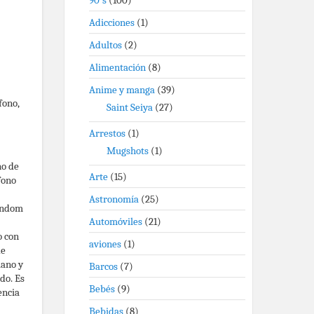
90's
(100)
Adicciones
(1)
Adultos
(2)
Alimentación
(8)
Anime y manga
(39)
fono,
Saint Seiya
(27)
Arrestos
(1)
Mugshots
(1)
no de
Arte
(15)
fono
Astronomía
(25)
Random
Automóviles
(21)
o con
aviones
(1)
de
lano y
Barcos
(7)
do. Es
Bebés
(9)
encia
Bebidas
(8)