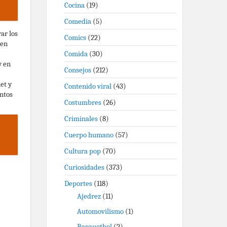
Cocina
(19)
Comedia
(5)
ar los
Comics
(22)
len
Comida
(30)
y en
Consejos
(212)
et y
Contenido viral
(43)
ntos
Costumbres
(26)
Criminales
(8)
Cuerpo humano
(57)
Cultura pop
(70)
Curiosidades
(373)
Deportes
(118)
Ajedrez
(11)
Automovilismo
(1)
Basquetbol
(2)