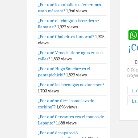
¿Por qué los caballeros femeninos
usan máscara?
1,946 views
¿Por qué el triángulo isósceles se
llama así?
1,922 views
¿Por qué Chabelo es inmortal?
1,905
views
¡C
¿Por qué Venecia tiene agua en sus
calles?
1,832 views
¿Por qué Hugo Sánchez es el
Tele
pentapichichi?
1,822 views
telef
¿Por qué las hormigas no duermen?
¿
1,703 views
¿Por qué se dice “como lazo de
La 
cochino”?
1,696 views
¿Por qué Cervantes era el manco de
Lepanto?
1,688 views
¿Por qué desapareció