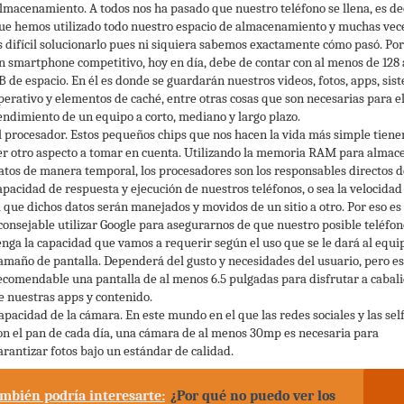
lmacenamiento. A todos nos ha pasado que nuestro teléfono se llena, es de
ue hemos utilizado todo nuestro espacio de almacenamiento y muchas vec
s difícil solucionarlo pues ni siquiera sabemos exactamente cómo pasó. Por
n smartphone competitivo, hoy en día, debe de contar con al menos de 128 
B de espacio. En él es donde se guardarán nuestros videos, fotos, apps, sis
perativo y elementos de caché, entre otras cosas que son necesarias para e
endimiento de un equipo a corto, mediano y largo plazo.
l procesador. Estos pequeños chips que nos hacen la vida más simple tien
er otro aspecto a tomar en cuenta. Utilizando la memoria RAM para almac
atos de manera temporal, los procesadores son los responsables directos d
apacidad de respuesta y ejecución de nuestros teléfonos, o sea la velocidad
a que dichos datos serán manejados y movidos de un sitio a otro. Por eso es
consejable utilizar Google para asegurarnos de que nuestro posible teléfon
enga la capacidad que vamos a requerir según el uso que se le dará al equi
amaño de pantalla. Dependerá del gusto y necesidades del usuario, pero es
ecomendable una pantalla de al menos 6.5 pulgadas para disfrutar a cabal
e nuestras apps y contenido.
apacidad de la cámara. En este mundo en el que las redes sociales y las sel
on el pan de cada día, una cámara de al menos 30mp es necesaria para
arantizar fotos bajo un estándar de calidad.
mbién podría interesarte:
¿Por qué no puedo ver los