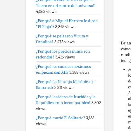
Tierra era el centro del universo?
4,063 views
¿Por qué a Miguel Herrera le dicen
“El Piojo”?
3,845 views
¿Por qué se pelearon Viruta y
Capulina?
3,475 views
Dejan
vamos
¿Por qué los precios nunca son
rendi
redondos?
3,416 views
indag
¿Por qué los canales mexicanos
M
empiezan con XH?
3,388 views
l
d
¿Por qué La Naranja Mecánica se
c
llama así?
3,311 views
A
¿Por qué las ideas de Iturbide y la
a
República eran incompatibles?
3,302
l
views
e
e
¿Por qué murió El Solitario?
3,133
m
views
d