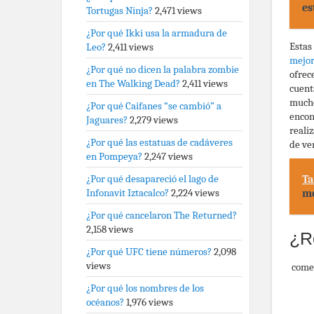
es
Tortugas Ninja?
2,471 views
¿Por qué Ikki usa la armadura de
Estas
Leo?
2,411 views
mejor
¿Por qué no dicen la palabra zombie
ofrec
en The Walking Dead?
2,411 views
cuent
mucho
¿Por qué Caifanes “se cambió” a
encon
Jaguares?
2,279 views
reali
¿Por qué las estatuas de cadáveres
de ve
en Pompeya?
2,247 views
¿Por qué desapareció el lago de
Ta
Infonavit Iztacalco?
2,224 views
mó
¿Por qué cancelaron The Returned?
2,158 views
¿R
¿Por qué UFC tiene números?
2,098
views
come
¿Por qué los nombres de los
océanos?
1,976 views