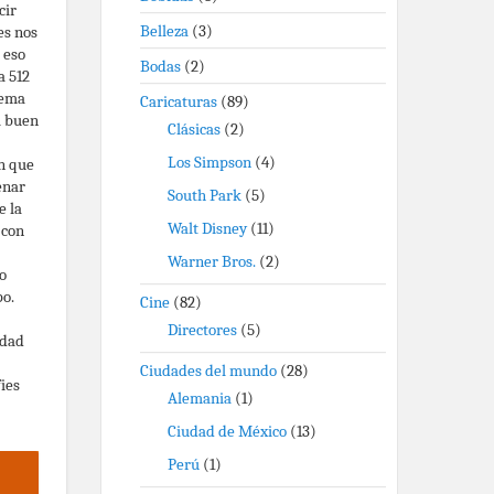
cir
Belleza
(3)
es nos
 eso
Bodas
(2)
a 512
tema
Caricaturas
(89)
l buen
Clásicas
(2)
Los Simpson
(4)
en que
enar
South Park
(5)
e la
Walt Disney
(11)
 con
Warner Bros.
(2)
o
po.
Cine
(82)
Directores
(5)
idad
Ciudades del mundo
(28)
fies
Alemania
(1)
Ciudad de México
(13)
Perú
(1)