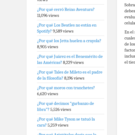
Sobra
¿Por qué cerró Reino Aventura?
debes
11,096 views
evalu
celul
¿Por qué Los Beatles no están en
Spotify?
9,589 views
En el
cuale
¿Por qué los Jetta huelen a crayola?
de lo
8,905 views
facto
inclu
¿Por qué Juárez es el Benemérito de
el ti
las Américas?
8,229 views
¿Por qué Tales de Mileto es el padre
de la filosofía?
8,196 views
¿Por qué moros con tranchetes?
6,620 views
¿Por qué decimos “garbanzo de
libra”?
5,526 views
¿Por qué Mike Tyson se tatuó la
cara?
5,259 views
¿Por qué Aristóteles decía que la