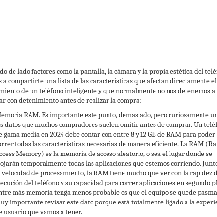
do de lado factores como la pantalla, la cámara y la propia estética del telé
 a compartirte una lista de las características que afectan directamente el
miento de un teléfono inteligente y que normalmente no nos detenemos a
ar con detenimiento antes de realizar la compra:
emoria RAM. Es importante este punto, demasiado, pero curiosamente u
os datos que muchos compradores suelen omitir antes de comprar. Un telé
e gama media en 2024 debe contar con entre 8 y 12 GB de RAM para poder
orrer todas las características necesarias de manera eficiente. La RAM (
ccess Memory) es la memoria de acceso aleatorio, o sea el lugar donde se
lojarán temporalmente todas las aplicaciones que estemos corriendo. Junt
a velocidad de procesamiento, la RAM tiene mucho que ver con la rapidez 
jecución del teléfono y su capacidad para correr aplicaciones en segundo p
ntre más memoria tenga menos probable es que el equipo se quede pasma
uy importante revisar este dato porque está totalmente ligado a la experi
e usuario que vamos a tener.