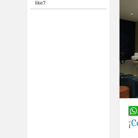
like?
¡C