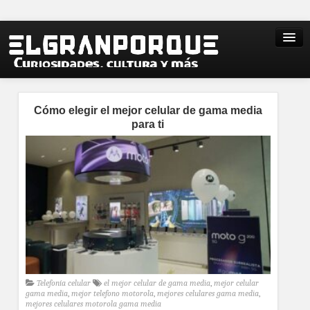
Cómo elegir el mejor celular de gama media
para ti
Telefonía celular
el mejor celular de gama media
,
mejor celular
gama media
,
mejor telefono motorola
,
mejores celulares gama media
,
mejores celulares motorola gama media