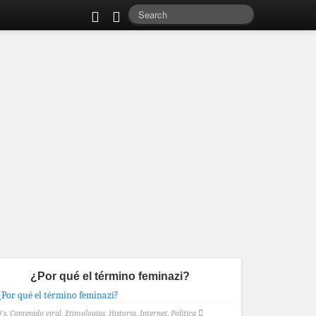
¿Por qué el término feminazi?
's
,
Contenido viral
,
Etimologías
,
Historia
,
Internet
,
Política