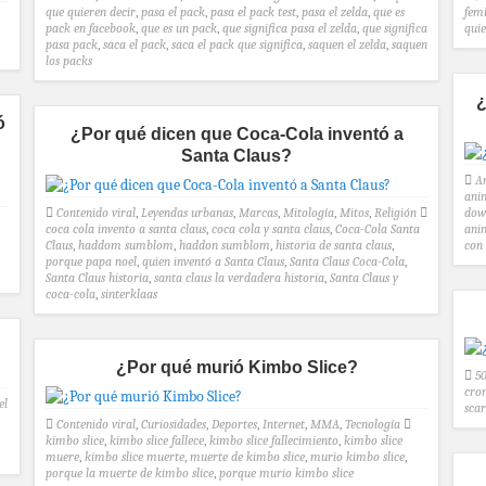
que quieren decir
,
pasa el pack
,
pasa el pack test
,
pasa el zelda
,
que es
fem
pack en facebook
,
que es un pack
,
que significa pasa el zelda
,
que significa
quie
pasa pack
,
saca el pack
,
saca el pack que significa
,
saquen el zelda
,
saquen
los packs
¿
ó
¿Por qué dicen que Coca-Cola inventó a
Santa Claus?
A
ani
Contenido viral
,
Leyendas urbanas
,
Marcas
,
Mitología
,
Mitos
,
Religión
dow
coca cola invento a santa claus
,
coca cola y santa claus
,
Coca-Cola Santa
ani
Claus
,
haddom sumblom
,
haddon sumblom
,
historia de santa claus
,
con
porque papa noel
,
quien inventó a Santa Claus
,
Santa Claus Coca-Cola
,
Santa Claus historia
,
santa claus la verdadera historia
,
Santa Claus y
coca-cola
,
sinterklaas
¿Por qué murió Kimbo Slice?
50
cro
el
sca
Contenido viral
,
Curiosidades
,
Deportes
,
Internet
,
MMA
,
Tecnología
kimbo slice
,
kimbo slice fallece
,
kimbo slice fallecimiento
,
kimbo slice
muere
,
kimbo slice muerte
,
muerte de kimbo slice
,
murio kimbo slice
,
porque la muerte de kimbo slice
,
porque murio kimbo slice