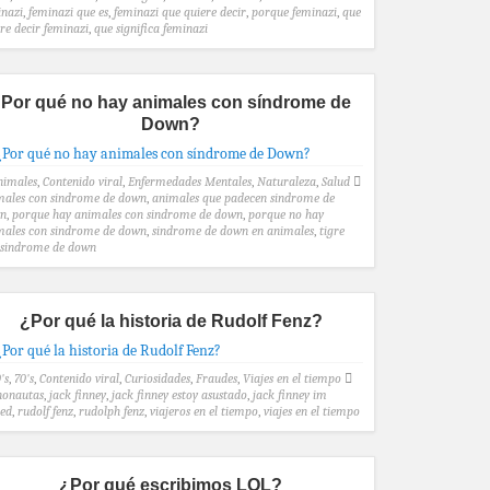
inazi
,
feminazi que es
,
feminazi que quiere decir
,
porque feminazi
,
que
re decir feminazi
,
que significa feminazi
Por qué no hay animales con síndrome de
Down?
nimales
,
Contenido viral
,
Enfermedades Mentales
,
Naturaleza
,
Salud
males con sindrome de down
,
animales que padecen sindrome de
n
,
porque hay animales con sindrome de down
,
porque no hay
males con sindrome de down
,
sindrome de down en animales
,
tigre
 sindrome de down
¿Por qué la historia de Rudolf Fenz?
's
,
70's
,
Contenido viral
,
Curiosidades
,
Fraudes
,
Viajes en el tiempo
nonautas
,
jack finney
,
jack finney estoy asustado
,
jack finney im
red
,
rudolf fenz
,
rudolph fenz
,
viajeros en el tiempo
,
viajes en el tiempo
¿Por qué escribimos LOL?