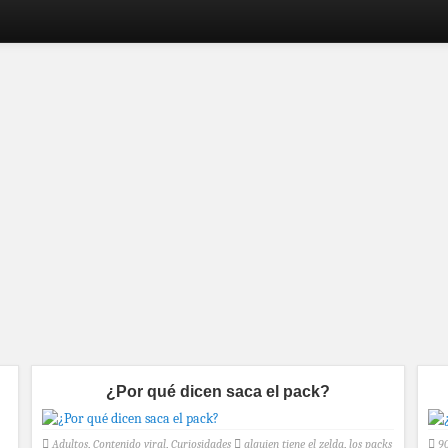
¿Por qué dicen saca el pack?
Adultos
,
Contenido viral
,
Curiosidades
alguien tiene el zelda
,
los packs
90