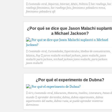
Contenido viral
,
Deportes
,
Internet
,
MMA
,
Política
bec rawlings
,
bec
rawlings feminismo
,
bec rawlings foto
,
feminismo peleadora mma
,
feminismo peleadora ufc
¿Por qué se dice que Jason Malachi suplant
a Michael Jackson?
Contenido viral
,
Curiosidades
,
Espectáculos
,
Medios de comunicación
,
Música
,
Pop
jaron malachi michael jackson
,
jason malachi
,
jason
malachi paris jackson
,
michael jackson jason malachi
,
paris jackson
jason malachi
¿Por qué el experimento de Dubna?
60's
,
Contenido viral
,
Educación
,
Historia
,
Insólito
,
Literatura
,
Países d
mundo
aprender dormidos
,
dubna
,
dubna experimento
,
dubna
experimento del sueño
,
dubna rusia
,
se puede aprender mientras
dormimos