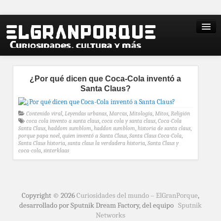
¿Por qué dicen que Coca-Cola inventó a
Santa Claus?
Contenido viral
,
Leyendas urbanas
,
Marcas
,
Mitología
,
Mitos
,
Religión
coca cola invento a santa claus
,
coca cola y santa claus
,
Coca-Cola
Santa Claus
,
haddom sumblom
,
haddon sumblom
,
historia de santa claus
,
porque papa noel
,
quien inventó a Santa Claus
,
Santa Claus Coca-Cola
,
Santa Claus historia
,
santa claus la verdadera historia
,
Santa Claus y
coca-cola
,
sinterklaas
Copyright © 2026
Curiosidades del mundo – ElGranPorque
,
desarrollado por Sputnik Dream Factory, del equipo
Sputnik
Networks