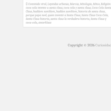
Contenido viral
,
Leyendas urbanas
,
Marcas
,
Mitología
,
Mitos
,
Religión
coca cola invento a santa claus
,
coca cola y santa claus
,
Coca-Cola Sant
Claus
,
haddom sumblom
,
haddon sumblom
,
historia de santa claus
,
porque papa noel
,
quien inventó a Santa Claus
,
Santa Claus Coca-Cola
,
Santa Claus historia
,
santa claus la verdadera historia
,
Santa Claus y
coca-cola
,
sinterklaas
Copyright © 2026
Curiosida