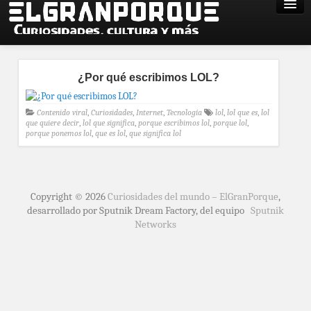
¿Por qué escribimos LOL?
Contenido viral
,
Curiosidades
,
Internet
,
Tecnología
lol
,
lol que es
,
lol
que quiere decir
,
lol que significa
,
porque escribimos lol
,
porque lol
,
porque ponemos lol
,
que es lol
,
que significa lol
Copyright © 2026
Curiosidades del mundo – ElGranPorque
,
desarrollado por Sputnik Dream Factory, del equipo
Sputnik
Networks