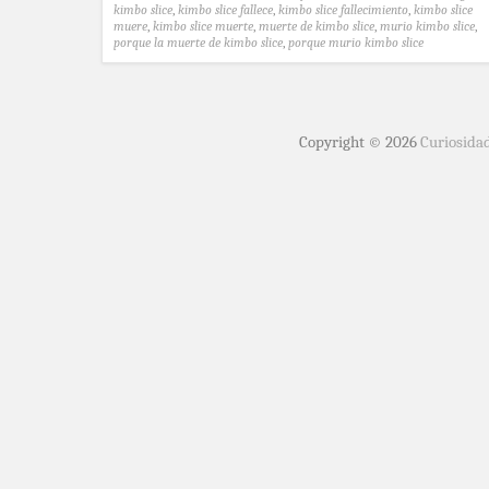
kimbo slice
,
kimbo slice fallece
,
kimbo slice fallecimiento
,
kimbo slice
muere
,
kimbo slice muerte
,
muerte de kimbo slice
,
murio kimbo slice
,
porque la muerte de kimbo slice
,
porque murio kimbo slice
Copyright © 2026
Curiosida