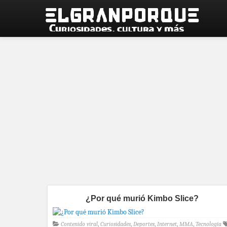
¿Por qué murió Kimbo Slice?
Contenido viral
,
Curiosidades
,
Deportes
,
Internet
,
MMA
,
Tecnología