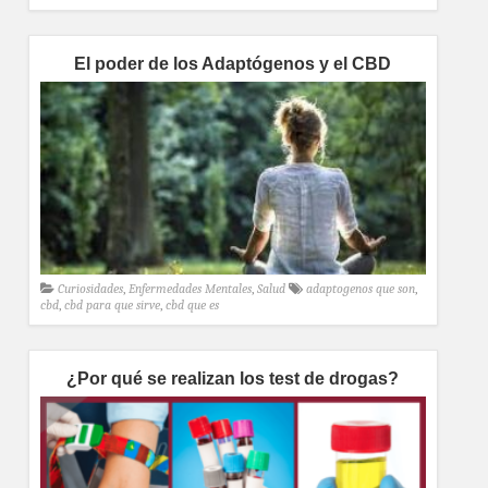
El poder de los Adaptógenos y el CBD
Curiosidades
,
Enfermedades Mentales
,
Salud
adaptogenos que son
,
cbd
,
cbd para que sirve
,
cbd que es
¿Por qué se realizan los test de drogas?