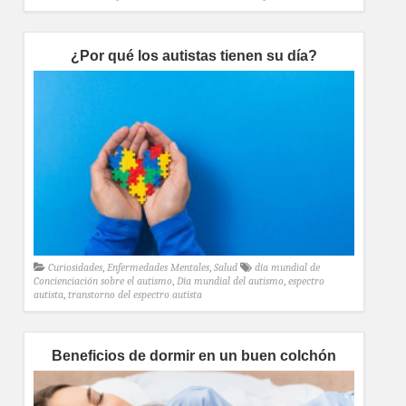
¿Por qué los autistas tienen su día?
Curiosidades
,
Enfermedades Mentales
,
Salud
día mundial de
Concienciación sobre el autismo
,
Día mundial del autismo
,
espectro
autista
,
transtorno del espectro autista
Beneficios de dormir en un buen colchón