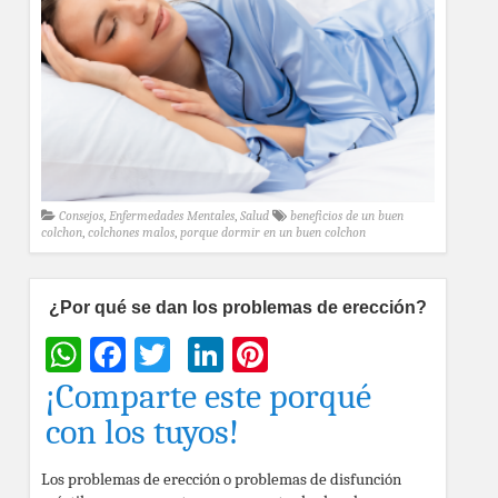
Consejos
,
Enfermedades Mentales
,
Salud
beneficios de un buen
colchon
,
colchones malos
,
porque dormir en un buen colchon
¿Por qué se dan los problemas de erección?
WhatsApp
Facebook
Twitter
LinkedIn
Pinterest
¡Comparte este porqué
con los tuyos!
Los problemas de erección o problemas de disfunción