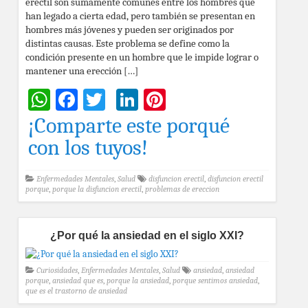
eréctil son sumamente comunes entre los hombres que
han legado a cierta edad, pero también se presentan en
hombres más jóvenes y pueden ser originados por
distintas causas. Este problema se define como la
condición presente en un hombre que le impide lograr o
mantener una erección […]
WhatsApp
Facebook
Twitter
LinkedIn
Pinterest
¡Comparte este porqué
con los tuyos!
Enfermedades Mentales
,
Salud
disfuncion erectil
,
disfuncion erectil
porque
,
porque la disfuncion erectil
,
problemas de ereccion
¿Por qué la ansiedad en el siglo XXI?
Curiosidades
,
Enfermedades Mentales
,
Salud
ansiedad
,
ansiedad
porque
,
ansiedad que es
,
porque la ansiedad
,
porque sentimos ansiedad
,
que es el trastorno de ansiedad