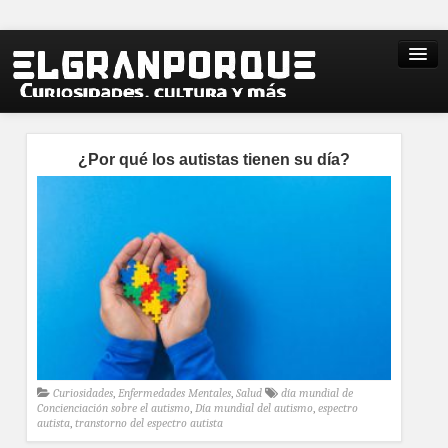
¿Por qué los autistas tienen su día?
Curiosidades
,
Enfermedades Mentales
,
Salud
día mundial de
Concienciación sobre el autismo
,
Día mundial del autismo
,
espectro
autista
,
transtorno del espectro autista