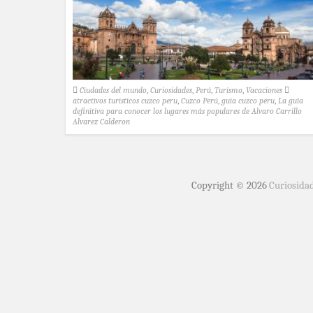
Ciudades del mundo
,
Curiosidades
,
Perú
,
Turismo
,
Vacaciones
atractivos turisticos cuzco peru
,
Cuzco Perú
,
guia cuzco peru
,
La guía
definitiva para conocer los lugares más populares de Alvaro Carrillo
Alvarez Calderon
Copyright © 2026
Curiosida