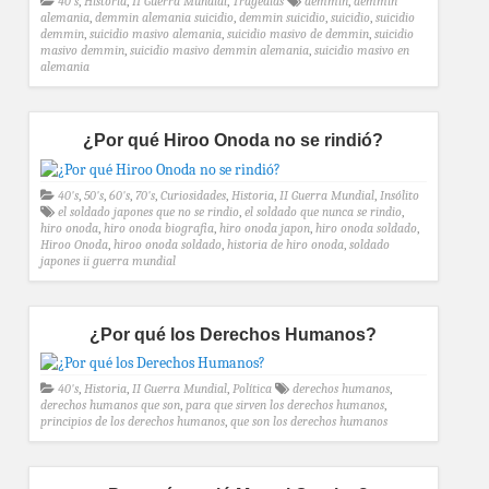
40's
,
Historia
,
II Guerra Mundial
,
Tragedias
demmin
,
demmin
alemania
,
demmin alemania suicidio
,
demmin suicidio
,
suicidio
,
suicidio
demmin
,
suicidio masivo alemania
,
suicidio masivo de demmin
,
suicidio
masivo demmin
,
suicidio masivo demmin alemania
,
suicidio masivo en
alemania
¿Por qué Hiroo Onoda no se rindió?
40's
,
50's
,
60's
,
70's
,
Curiosidades
,
Historia
,
II Guerra Mundial
,
Insólito
el soldado japones que no se rindio
,
el soldado que nunca se rindio
,
hiro onoda
,
hiro onoda biografia
,
hiro onoda japon
,
hiro onoda soldado
,
Hiroo Onoda
,
hiroo onoda soldado
,
historia de hiro onoda
,
soldado
japones ii guerra mundial
¿Por qué los Derechos Humanos?
40's
,
Historia
,
II Guerra Mundial
,
Política
derechos humanos
,
derechos humanos que son
,
para que sirven los derechos humanos
,
principios de los derechos humanos
,
que son los derechos humanos