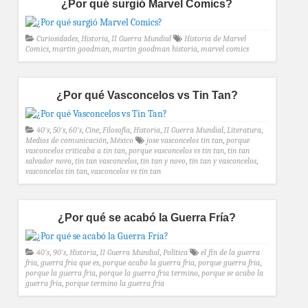
¿Por qué surgió Marvel Comics?
Curiosidades
,
Historia
,
II Guerra Mundial
Historia de Marvel
Comics
,
martin goodman
,
martin goodman historia
,
marvel comics
¿Por qué Vasconcelos vs Tin Tan?
40's
,
50's
,
60's
,
Cine
,
Filosofía
,
Historia
,
II Guerra Mundial
,
Literatura
,
Medios de comunicación
,
México
jose vasconcelos tin tan
,
porque
vasconcelos criticaba a tin tan
,
porque vasconcelos vs tin tan
,
tin tan
salvador novo
,
tin tan vasconcelos
,
tin tan y novo
,
tin tan y vasconcelos
,
vasconcelos tin tan
,
vasconcelos vs tin tan
¿Por qué se acabó la Guerra Fría?
40's
,
90's
,
Historia
,
II Guerra Mundial
,
Política
el fin de la guerra
fria
,
guerra fria que es
,
porque acabo la guerra fria
,
porque guerra fria
,
porque la guerra fria
,
porque la guerra fria termino
,
porque se acabo la
guerra fria
,
porque termino la guerra fria