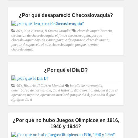
¿Por qué desapareció Checoslovaquia?
80's
,
90's
,
Historia
,
II Guerra Mundial
checoslovaquia historia
,
disolucion de checoslovaquia
,
el fin de checoslovaquia
,
porque
checoslovaquia dejo de existir
,
porque desaparecio checoslovaquia
,
porque desaparecio el pais checoslovaquia
,
porque termino
checoslovaquia
¿Por qué el Día D?
40's
,
Historia
,
II Guerra Mundial
batalla de normandia
,
desembarco de normandia
,
dia d historia
,
dia d normandia
,
dia d que es
,
operacion neptune
,
operacion overlord
,
porque dia d
,
que es dia d
,
que
significa dia d
¿Por qué no hubo Juegos Olímpicos en 1916,
1940 y 1944?