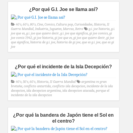
¿Por qué G.I. Joe se llama así?
40's
,
60's
,
80's
,
Cine
,
Comics
,
Cultura pop
,
Curiosidades
,
Historia
,
II
Guerra Mundial
,
Industria
,
Juguetes
,
Marcas
,
Retro
g.i. joe historia
,
g.i.
joe que es
,
g.i. joe que quiere decir
,
g.i. joe que significa
,
gi joe comics
,
gi
joe comis 1942
,
gi joe historia
,
gi joe que es
,
gi joe que quiere decir
,
gi joe
que significa
,
historia de g.i. joe
,
historia de gi joe
,
que es g.i. joe
,
que es gi
joe
¿Por qué el incidente de la Isla Decepción?
40's
,
50's
,
60's
,
Historia
,
II Guerra Mundial
argentina vs gran
bretaña
,
conflicto antartida
,
conflicto isla decepcion
,
incidente de la isla
decepcion
,
isla decepcion argentina
,
isla decepcion atacada
,
porque el
incidente de la isla decepcion
¿Por qué la bandera de Japón tiene el Sol en
el centro?