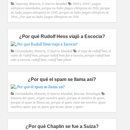
Deportes
,
Historia
,
II Guerra Mundial
1940 y 1944?
,
juegos
olimpicos cancelados
,
porque no hubo juegos olimpicos en 1916
,
porque
no hubo juegos olimpicos en 1940
,
porque no hubo juegos olimpicos en
1944
,
¿Por qué no hubo Juegos Olímpicos en 1916
¿Por qué Rudolf Hess viajó a Escocia?
Curiosidades
,
Historia
,
II Guerra Mundial
el viaje de rudolf hess
,
el
vuelo de rudolf hess
,
porque rudolf hess fue a escocia
,
porque rudolf hess
volo a escocia
,
rudolf hess
,
rudolf hess piloto
¿Por qué el spam se llama así?
Curiosidades
,
Historia
,
II Guerra Mundial
,
Marcas
,
Tecnología
historia del spam
,
origen nombre spam
,
porque el nombre de spam
,
porque el spam se llama asi
,
porque el spam tiene ese nombre
,
spam
nombre
,
spam que es
,
spam que es eso
,
spam y spam
¿Por qué Chaplin se fue a Suiza?