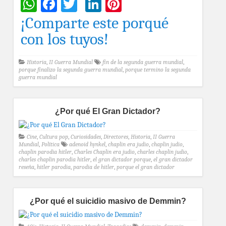
WhatsApp
Facebook
Twitter
LinkedIn
Pinterest
¡Comparte este porqué
con los tuyos!
Historia
,
II Guerra Mundial
fin de la segunda guerra mundial
,
porque finalizo la segunda guerra mundial
,
porque termino la segunda
guerra mundial
¿Por qué El Gran Dictador?
Cine
,
Cultura pop
,
Curiosidades
,
Directores
,
Historia
,
II Guerra
Mundial
,
Política
adenoid hynkel
,
chaplin era judio
,
chaplin judio
,
chaplin parodia hitler
,
Charles Chaplin era judio
,
charles chaplin judio
,
charles chaplin parodia hitler
,
el gran dictador porque
,
el gran dictador
reseña
,
hitler parodia
,
parodia de hitler
,
porque el gran dictador
¿Por qué el suicidio masivo de Demmin?