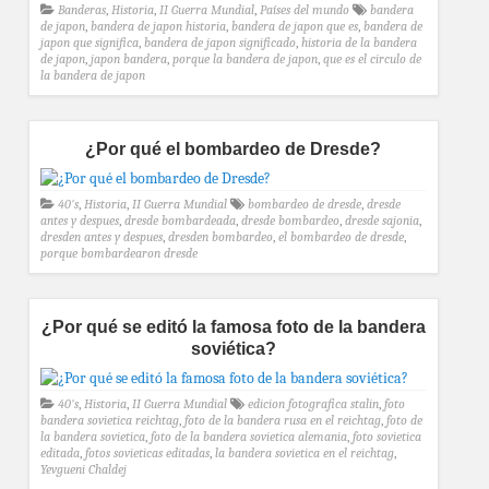
Banderas
,
Historia
,
II Guerra Mundial
,
Países del mundo
bandera
de japon
,
bandera de japon historia
,
bandera de japon que es
,
bandera de
japon que significa
,
bandera de japon significado
,
historia de la bandera
de japon
,
japon bandera
,
porque la bandera de japon
,
que es el circulo de
la bandera de japon
¿Por qué el bombardeo de Dresde?
40's
,
Historia
,
II Guerra Mundial
bombardeo de dresde
,
dresde
antes y despues
,
dresde bombardeada
,
dresde bombardeo
,
dresde sajonia
,
dresden antes y despues
,
dresden bombardeo
,
el bombardeo de dresde
,
porque bombardearon dresde
¿Por qué se editó la famosa foto de la bandera
soviética?
40's
,
Historia
,
II Guerra Mundial
edicion fotografica stalin
,
foto
bandera sovietica reichtag
,
foto de la bandera rusa en el reichtag
,
foto de
la bandera sovietica
,
foto de la bandera sovietica alemania
,
foto sovietica
editada
,
fotos sovieticas editadas
,
la bandera sovietica en el reichtag
,
Yevgueni Chaldej