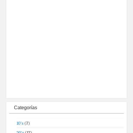
Categorías
10's
(7)
20's
(17)