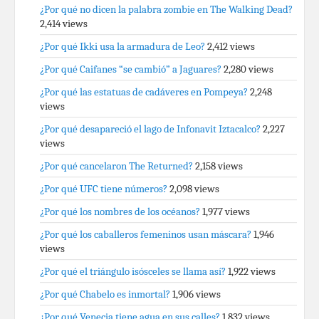
¿Por qué no dicen la palabra zombie en The Walking Dead?
2,414 views
¿Por qué Ikki usa la armadura de Leo?
2,412 views
¿Por qué Caifanes “se cambió” a Jaguares?
2,280 views
¿Por qué las estatuas de cadáveres en Pompeya?
2,248
views
¿Por qué desapareció el lago de Infonavit Iztacalco?
2,227
views
¿Por qué cancelaron The Returned?
2,158 views
¿Por qué UFC tiene números?
2,098 views
¿Por qué los nombres de los océanos?
1,977 views
¿Por qué los caballeros femeninos usan máscara?
1,946
views
¿Por qué el triángulo isósceles se llama así?
1,922 views
¿Por qué Chabelo es inmortal?
1,906 views
¿Por qué Venecia tiene agua en sus calles?
1,832 views