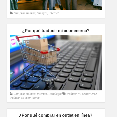
Compras en línea
,
Consejos
,
Internet
¿Por qué traducir mi ecommerce?
Compras en línea
,
Internet
,
Tecnología
traducir mi ecommerce
,
traducir un ecommerce
¿Por qué comprar en outlet en línea?