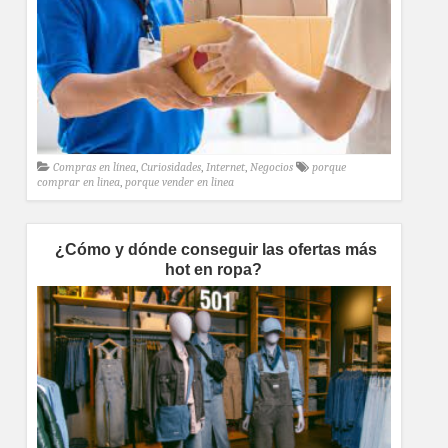
Compras en línea
,
Curiosidades
,
Internet
,
Negocios
porque
comprar en linea
,
porque vender en linea
¿Cómo y dónde conseguir las ofertas más
hot en ropa?