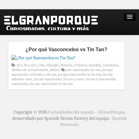
¿Por qué Vasconcelos vs Tin Tan?
40's
,
50's
,
60's
,
Cine
,
Filosofía
,
Historia
,
II Guerra Mundial
,
Literatura
,
Medios de comunicación
,
México
jose vasconcelos tin tan
,
porque
vasconcelos criticaba a tin tan
,
porque vasconcelos vs tin tan
,
tin tan
salvador novo
,
tin tan vasconcelos
,
tin tan y novo
,
tin tan y vasconcelos
,
vasconcelos tin tan
,
vasconcelos vs tin tan
Copyright © 2026
Curiosidades del mundo – ElGranPorque
,
desarrollado por Sputnik Dream Factory, del equipo
Sputnik
Networks