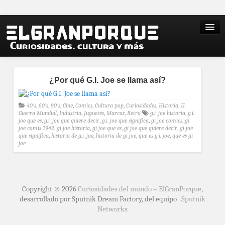
¿Por qué G.I. Joe se llama así?
40's
,
60's
,
80's
,
Cine
,
Comics
,
Cultura pop
,
Curiosidades
,
Historia
,
II
Guerra Mundial
,
Industria
,
Juguetes
,
Marcas
,
Retro
g.i. joe historia
,
g.i.
joe que es
,
g.i. joe que quiere decir
,
g.i. joe que significa
,
gi joe comics
,
gi
joe comis 1942
,
gi joe historia
,
gi joe que es
,
gi joe que quiere decir
,
gi joe
que significa
,
historia de g.i. joe
,
historia de gi joe
,
que es g.i. joe
,
que es gi
joe
Copyright © 2026
Curiosidades del mundo – ElGranPorque
,
desarrollado por Sputnik Dream Factory, del equipo
Sputnik
Networks