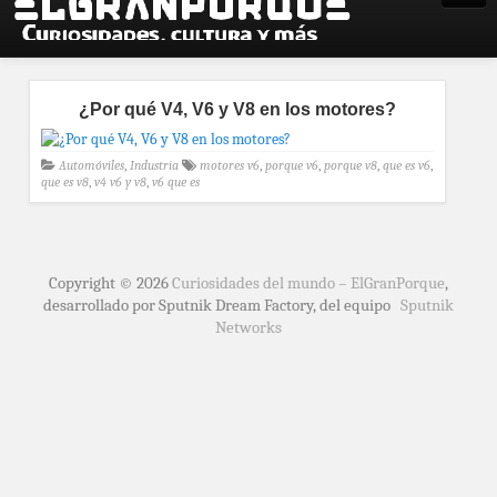
¿Por qué V4, V6 y V8 en los motores?
Automóviles
,
Industria
motores v6
,
porque v6
,
porque v8
,
que es v6
,
que es v8
,
v4 v6 y v8
,
v6 que es
Copyright © 2026
Curiosidades del mundo – ElGranPorque
,
desarrollado por Sputnik Dream Factory, del equipo
Sputnik
Networks