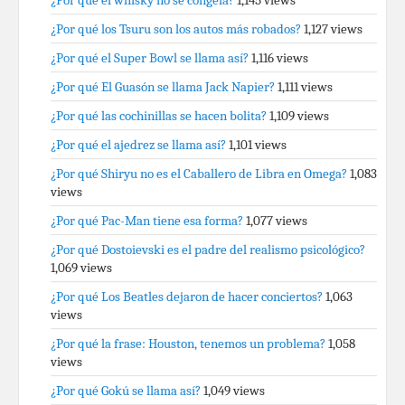
¿Por qué el whisky no se congela?
1,145 views
¿Por qué los Tsuru son los autos más robados?
1,127 views
¿Por qué el Super Bowl se llama así?
1,116 views
¿Por qué El Guasón se llama Jack Napier?
1,111 views
¿Por qué las cochinillas se hacen bolita?
1,109 views
¿Por qué el ajedrez se llama así?
1,101 views
¿Por qué Shiryu no es el Caballero de Libra en Omega?
1,083
views
¿Por qué Pac-Man tiene esa forma?
1,077 views
¿Por qué Dostoievski es el padre del realismo psicológico?
1,069 views
¿Por qué Los Beatles dejaron de hacer conciertos?
1,063
views
¿Por qué la frase: Houston, tenemos un problema?
1,058
views
¿Por qué Gokú se llama así?
1,049 views