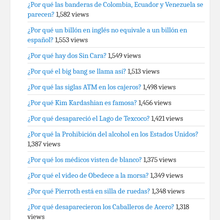
¿Por qué las banderas de Colombia, Ecuador y Venezuela se
parecen?
1,582 views
¿Por qué un billón en inglés no equivale a un billón en
español?
1,553 views
¿Por qué hay dos Sin Cara?
1,549 views
¿Por qué el big bang se llama así?
1,513 views
¿Por qué las siglas ATM en los cajeros?
1,498 views
¿Por qué Kim Kardashian es famosa?
1,456 views
¿Por qué desapareció el Lago de Texcoco?
1,421 views
¿Por qué la Prohibición del alcohol en los Estados Unidos?
1,387 views
¿Por qué los médicos visten de blanco?
1,375 views
¿Por qué el video de Obedece a la morsa?
1,349 views
¿Por qué Pierroth está en silla de ruedas?
1,348 views
¿Por qué desaparecieron los Caballeros de Acero?
1,318
views