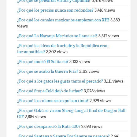
¿Por qué se pelearon Viruta y Capulina?
3,476 views
¿Por qué los precios nunca son redondos?
3,416 views
¿Por qué los canales mexicanos empiezan con XH?
3,389
views
¿Por qué La Naranja Mecánica se llama así?
3,312 views
¿Por qué las ideas de Iturbide y la República eran
incompatibles?
3,302 views
¿Por qué murió El Solitario?
3,133 views
¿Por qué se acabó la Guerra Fría?
3,112 views
¿Por qué a los gatos les gusta tanto el pescado?
3,111 views
¿Por qué Stone Cold dejó de luchar?
3,028 views
¿Por qué los calamares expulsan tinta?
2,929 views
¿Por qué Gokú se va con Sheng Long al final de Dragon Ball
GT?
2,884 views
¿Por qué desapareció la Ruta-100?
2,698 views
¿Por qué Santana y Sangre Por Sangre se parecen?
2,641