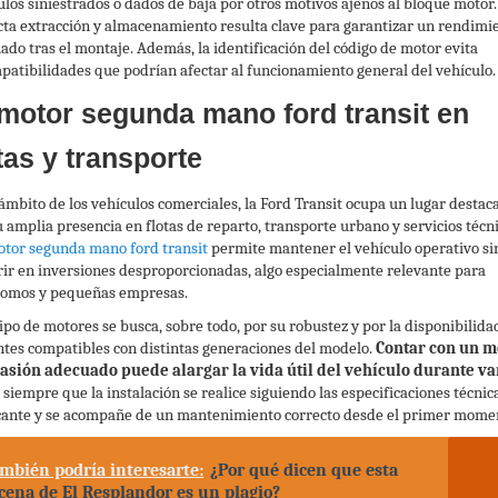
ulos siniestrados o dados de baja por otros motivos ajenos al bloque motor.
cta extracción y almacenamiento resulta clave para garantizar un rendimi
ado tras el montaje. Además, la identificación del código de motor evita
patibilidades que podrían afectar al funcionamiento general del vehículo.
 motor segunda mano ford transit en
tas y transporte
 ámbito de los vehículos comerciales, la Ford Transit ocupa un lugar destac
u amplia presencia en flotas de reparto, transporte urbano y servicios técni
tor segunda mano ford transit
permite mantener el vehículo operativo si
rir en inversiones desproporcionadas, algo especialmente relevante para
omos y pequeñas empresas.
tipo de motores se busca, sobre todo, por su robustez y por la disponibilida
ntes compatibles con distintas generaciones del modelo.
Contar con un m
asión adecuado puede alargar la vida útil del vehículo durante va
, siempre que la instalación se realice siguiendo las especificaciones técnic
cante y se acompañe de un mantenimiento correcto desde el primer mome
mbién podría interesarte:
¿Por qué dicen que esta
cena de El Resplandor es un plagio?