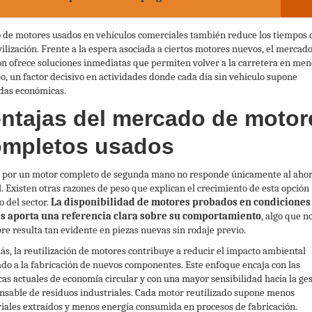
o de motores usados en vehículos comerciales también reduce los tiempos 
ilización. Frente a la espera asociada a ciertos motores nuevos, el mercad
ón ofrece soluciones inmediatas que permiten volver a la carretera en men
o, un factor decisivo en actividades donde cada día sin vehículo supone
das económicas.
ntajas del mercado de motor
ompletos usados
 por un motor completo de segunda mano no responde únicamente al aho
al. Existen otras razones de peso que explican el crecimiento de esta opción
o del sector.
La disponibilidad de motores probados en condiciones
es aporta una referencia clara sobre su comportamiento
, algo que n
re resulta tan evidente en piezas nuevas sin rodaje previo.
s, la reutilización de motores contribuye a reducir el impacto ambiental
ado a la fabricación de nuevos componentes. Este enfoque encaja con las
icas actuales de economía circular y con una mayor sensibilidad hacia la ge
nsable de residuos industriales. Cada motor reutilizado supone menos
iales extraídos y menos energía consumida en procesos de fabricación.