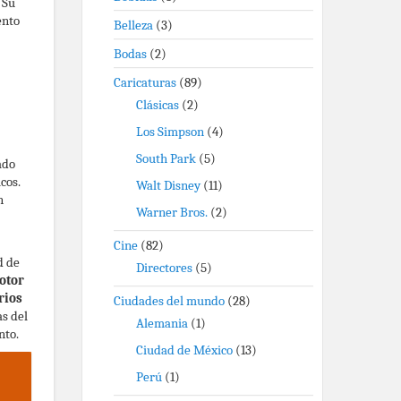
 Su
ento
Belleza
(3)
Bodas
(2)
Caricaturas
(89)
Clásicas
(2)
Los Simpson
(4)
South Park
(5)
ado
cos.
Walt Disney
(11)
n
Warner Bros.
(2)
Cine
(82)
d de
Directores
(5)
otor
rios
Ciudades del mundo
(28)
as del
Alemania
(1)
nto.
Ciudad de México
(13)
Perú
(1)