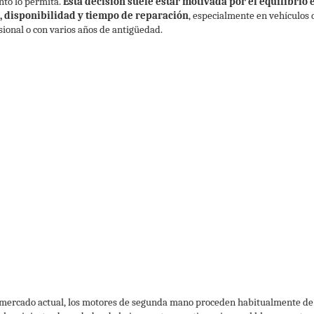
nto lo permita.
Esta decisión suele estar motivada por el equilibrio 
, disponibilidad y tiempo de reparación
, especialmente en vehículos 
sional o con varios años de antigüedad.
 mercado actual, los motores de segunda mano proceden habitualmente de