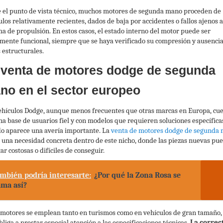
 el punto de vista técnico, muchos motores de segunda mano proceden de
ulos relativamente recientes, dados de baja por accidentes o fallos ajenos a
ma de propulsión. En estos casos, el estado interno del motor puede ser
mente funcional, siempre que se haya verificado su compresión y ausenci
 estructurales.
 venta de motores dodge de segunda
no en el sector europeo
ehículos Dodge, aunque menos frecuentes que otras marcas en Europa, cu
na base de usuarios fiel y con modelos que requieren soluciones específica
o aparece una avería importante. La
venta de motores dodge de segunda
 una necesidad concreta dentro de este nicho, donde las piezas nuevas pu
ar costosas o difíciles de conseguir.
mbién podría interesarte:
¿Por qué la Zona Rosa se
ama así?
 motores se emplean tanto en turismos como en vehículos de gran tamaño, 
bliga a prestar especial atención a las especificaciones técnicas.
La correc