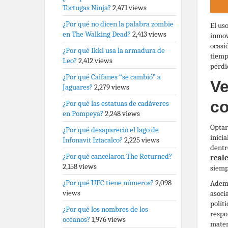
Tortugas Ninja?
2,471 views
¿Por qué no dicen la palabra zombie
El us
en The Walking Dead?
2,413 views
inmov
ocasi
¿Por qué Ikki usa la armadura de
tiemp
Leo?
2,412 views
pérdi
¿Por qué Caifanes “se cambió” a
Ve
Jaguares?
2,279 views
c
¿Por qué las estatuas de cadáveres
en Pompeya?
2,248 views
Optar
¿Por qué desapareció el lago de
inici
Infonavit Iztacalco?
2,225 views
dentr
¿Por qué cancelaron The Returned?
real
2,158 views
siemp
¿Por qué UFC tiene números?
2,098
Ademá
views
asoci
polít
¿Por qué los nombres de los
respo
océanos?
1,976 views
mater