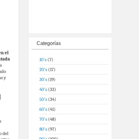
Categorías
en el
ntada
10's
(7)
s
20's
(17)
tado
az y
30's
(19)
40's
(33)
u
50's
(34)
60's
(41)
70's
(48)
s
80's
(97)
o del