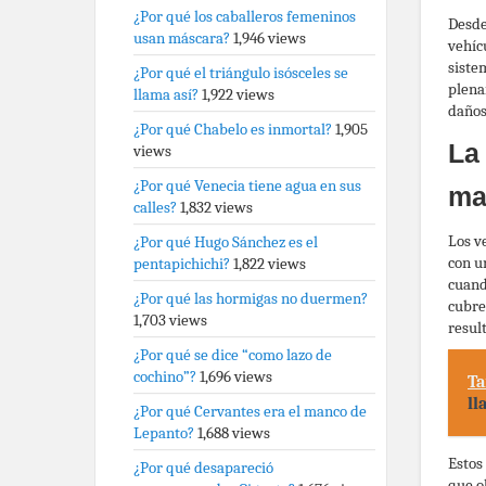
¿Por qué los caballeros femeninos
Desde
usan máscara?
1,946 views
vehíc
siste
¿Por qué el triángulo isósceles se
plena
llama así?
1,922 views
daños
¿Por qué Chabelo es inmortal?
1,905
La
views
¿Por qué Venecia tiene agua en sus
ma
calles?
1,832 views
Los v
¿Por qué Hugo Sánchez es el
con u
pentapichichi?
1,822 views
cuand
¿Por qué las hormigas no duermen?
cubre
1,703 views
result
¿Por qué se dice “como lazo de
cochino”?
1,696 views
Ta
ll
¿Por qué Cervantes era el manco de
Lepanto?
1,688 views
Estos
¿Por qué desapareció
que o