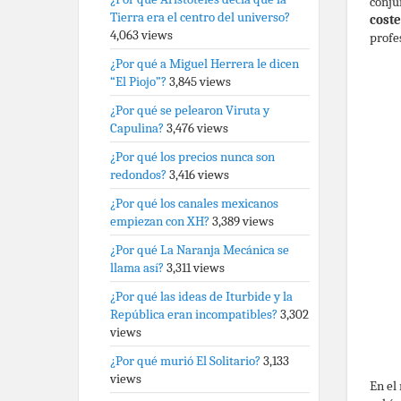
conju
Tierra era el centro del universo?
coste
4,063 views
profe
¿Por qué a Miguel Herrera le dicen
“El Piojo”?
3,845 views
¿Por qué se pelearon Viruta y
Capulina?
3,476 views
¿Por qué los precios nunca son
redondos?
3,416 views
¿Por qué los canales mexicanos
empiezan con XH?
3,389 views
¿Por qué La Naranja Mecánica se
llama así?
3,311 views
¿Por qué las ideas de Iturbide y la
República eran incompatibles?
3,302
views
¿Por qué murió El Solitario?
3,133
views
En el