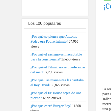
¡C
Los 100 populares
¿Por qué se piensa que Antonio
Pedro era Pedro Infante?
34,966
views
¿Por qué el racismo es inaceptable
para la convivencia?
19,450 views
¿Por qué el Titanic no se puede sacar
del mar?
17,796 views
¿Por qué Las mañanitas las cantaba
el Rey David?
16,829 views
La re
¿Por qué el Dr. House cojea de una
para 
pierna?
12,723 views
Talle
merca
¿Por qué cerró Burger Boy?
11,568
una p
views