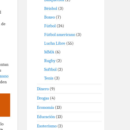
Béisbol
(3)
l
Boxeo
(7)
a de
Fútbol
(24)
Fútbol americano
(3)
Lucha Libre
(55)
MMA
(6)
Rugby
(2)
entan
Softbol
(2)
s
 mano
Tenis
(3)
eden
Dinero
(9)
Drogas
(4)
Economía
(13)
Educación
(13)
lo
Esoterismo
(2)
ta