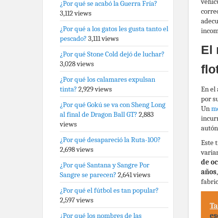
vehíc
¿Por qué se acabó la Guerra Fría?
corre
3,112 views
adecu
¿Por qué a los gatos les gusta tanto el
incom
pescado?
3,111 views
El
¿Por qué Stone Cold dejó de luchar?
3,028 views
flo
¿Por qué los calamares expulsan
tinta?
2,929 views
En el
por s
¿Por qué Gokú se va con Sheng Long
Un
mo
al final de Dragon Ball GT?
2,883
incur
views
autón
¿Por qué desapareció la Ruta-100?
Este 
2,698 views
varia
de oc
¿Por qué Santana y Sangre Por
años
Sangre se parecen?
2,641 views
fabri
¿Por qué el fútbol es tan popular?
2,597 views
Ta
¿Por qué los nombres de las
es