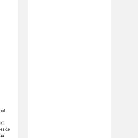
nal
al
tes de
una