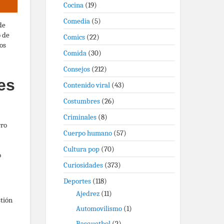
Cocina
(19)
Comedia
(5)
de
o de
Comics
(22)
os
Comida
(30)
Consejos
(212)
es
Contenido viral
(43)
Costumbres
(26)
Criminales
(8)
rro
Cuerpo humano
(57)
Cultura pop
(70)
o
Curiosidades
(373)
Deportes
(118)
Ajedrez
(11)
stión
Automovilismo
(1)
Basquetbol
(2)