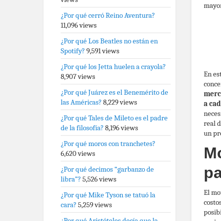
mayor
¿Por qué cerró Reino Aventura?
11,096 views
¿Por qué Los Beatles no están en
Spotify?
9,591 views
¿Por qué los Jetta huelen a crayola?
En es
8,907 views
conce
¿Por qué Juárez es el Benemérito de
merc
las Américas?
8,229 views
a cad
neces
¿Por qué Tales de Mileto es el padre
real 
de la filosofía?
8,196 views
un pr
¿Por qué moros con tranchetes?
Mo
6,620 views
pa
¿Por qué decimos “garbanzo de
libra”?
5,526 views
El mo
¿Por qué Mike Tyson se tatuó la
costo
cara?
5,259 views
posib
¿Por qué Aristóteles decía que la