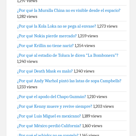
1,297 views
¿Por qué la Muralla China no es visible desde el espacio?
1,282 views
¿Por qué la Kola Loka no se pega al envase?
1,273 views
¿Por qué Nokia pierde mercado?
1,259 views
¿Por qué Krillin no tiene nariz?
1,254 views
¿Por qué al estadio de Toluca le dicen “La Bombonera”?
1,240 views
¿Por qué Death Mask es malo?
1,240 views
¿Por qué Andy Warhol pintó las latas de sopa Campbells?
1,233 views
¿Por qué el apodo del Chapo Guzmán?
1,210 views
¿Por qué Kenny muere y revive siempre?
1,203 views
¿Por qué Luis Miguel es mexicano?
1,189 views
¿Por qué México perdió California?
1,160 views
¿Por qué el whisky no se congela?
1,145 views