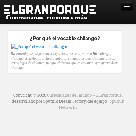
¿Por qué el vocablo chilango?
Etimologías
,
Expresiones
,
Lugares de México
,
México
chilango
,
chilango etimologia
,
chilango historia
,
chilango origen
,
chilango que es
,
etimologia de chilango
,
porque chilango
,
que es chilango
,
que quiere decir
chilango
Copyright © 2026
Curiosidades del mundo – ElGranPorque
,
desarrollado por Sputnik Dream Factory, del equipo
Sputnik
Networks