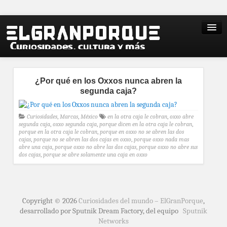
¿Por qué en los Oxxos nunca abren la
segunda caja?
Curiosidades
,
Marcas
,
México
en la otra caja le cobran
,
oxxo abre
segunda caja
,
oxxo segunda caja
,
porque dicen en la otra caja le cobran
,
porque en la otra caja le cobran
,
porque en oxxo no se abren las dos
cajas
,
porque no se abren las dos cajas en oxxo
,
porque oxxo nada mas
abre una caja
,
porque oxxo no abre las dos cajas
,
porque oxxo no abre sus
dos cajas
,
porque se abre solamente una caja en oxxo
Copyright © 2026
Curiosidades del mundo – ElGranPorque
,
desarrollado por Sputnik Dream Factory, del equipo
Sputnik
Networks