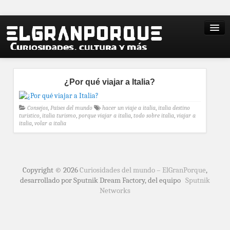
¿Por qué viajar a Italia?
Consejos
,
Países del mundo
hacer un viaje a italia
,
italia destino
turistico
,
italia turismo
,
porque viajar a italia
,
todo sobre italia
,
viajar a
italia
,
volar a italia
Copyright © 2026
Curiosidades del mundo – ElGranPorque
,
desarrollado por Sputnik Dream Factory, del equipo
Sputnik
Networks