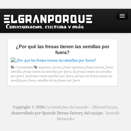
¿Por qué las fresas tienen las semillas por
fuera?
Curiosidades
aquenios
,
eterios
,
fresas aquenios
,
fresas eterios
,
fresas
semillas
,
fresas tienen las semillas por fuera
,
las fresas tienen las semillas
por fuera
,
las fresas tienen semillas por fuera
,
porque las fresas tienen las
semillas por fuera
,
semillas de las fresas por fuera
Copyright © 2026
Curiosidades del mundo – ElGranPorque
,
desarrollado por Sputnik Dream Factory, del equipo
Sputnik
Networks