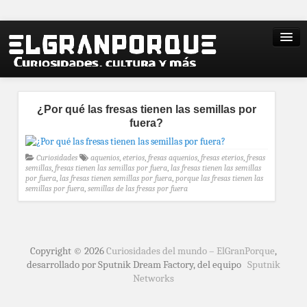
¿Por qué las fresas tienen las semillas por
fuera?
Curiosidades
aquenios
,
eterios
,
fresas aquenios
,
fresas eterios
,
fresas
semillas
,
fresas tienen las semillas por fuera
,
las fresas tienen las semillas
por fuera
,
las fresas tienen semillas por fuera
,
porque las fresas tienen las
semillas por fuera
,
semillas de las fresas por fuera
Copyright © 2026
Curiosidades del mundo – ElGranPorque
,
desarrollado por Sputnik Dream Factory, del equipo
Sputnik
Networks