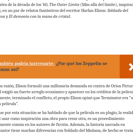
siva de la década de los ’60,
The Outer Limits
(Más allá del límite), inspira
z, en un par de relatos fantásticos del escritor Harlan Elison:
Soldado del
na
y
El demonio con la mano de cristal
.
mbién podría interesarte:
¿Por qué los Zeppelin se
aman así?
sa razón, Elison formuló una millonaria demanda en contra de Orion Pictur
l exigió un fuerte arreglo económico y aparecer en los créditos de la pelícu
mente, terminado el conflicto, el propio Elison opinó que Terminator era “
 película”.
e por esta situación se ha hablado de que la película es un plagio, la reali
l usar como inspiración una obra para crear otra, es un procedimiento
ente común en los autores de ficción. Además, la historia narrada en
nator tiene muchas diferencias con Soldado del Mañana, de hecho se trata