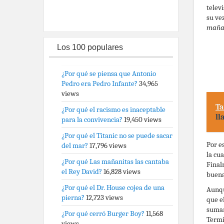
televi
su ve
maña
Los 100 populares
¿Por qué se piensa que Antonio
Pedro era Pedro Infante?
34,965
views
Ta
¿Por qué el racismo es inaceptable
ll
para la convivencia?
19,450 views
¿Por qué el Titanic no se puede sacar
Por e
del mar?
17,796 views
la cua
¿Por qué Las mañanitas las cantaba
Final
el Rey David?
16,828 views
buena
¿Por qué el Dr. House cojea de una
Aunqu
pierna?
12,723 views
que e
sumam
¿Por qué cerró Burger Boy?
11,568
Termi
views