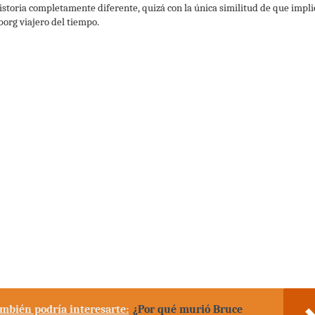
istoria completamente diferente, quizá con la única similitud de que impli
borg viajero del tiempo.
mbién podría interesarte:
¿Por qué murió Bruce