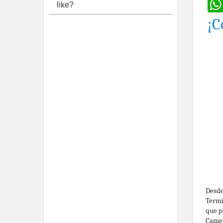
like?
¡C
Desde
Termi
que p
Camer