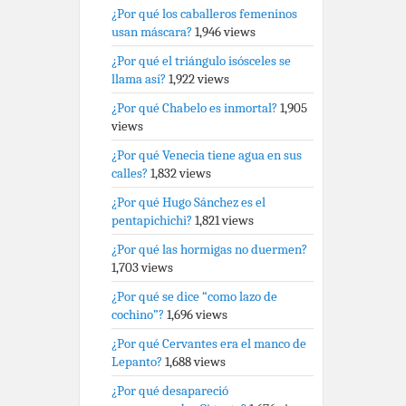
¿Por qué los caballeros femeninos
usan máscara?
1,946 views
¿Por qué el triángulo isósceles se
llama así?
1,922 views
¿Por qué Chabelo es inmortal?
1,905
views
¿Por qué Venecia tiene agua en sus
calles?
1,832 views
¿Por qué Hugo Sánchez es el
pentapichichi?
1,821 views
¿Por qué las hormigas no duermen?
1,703 views
¿Por qué se dice “como lazo de
cochino”?
1,696 views
¿Por qué Cervantes era el manco de
Lepanto?
1,688 views
¿Por qué desapareció