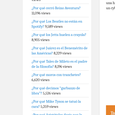
una h
un cy
¿Por qué cerró Reino Aventura?
11,096 views
¿Por qué Los Beatles no están en
Spotify?
9,589 views
¿Por qué los Jetta huelen a crayola?
8,905 views
¿Por qué Juárez es el Benemérito de
las Américas?
8,229 views
¿Por qué Tales de Mileto es el padre
de la filosofía?
8,196 views
¿Por qué moros con tranchetes?
6,620 views
¿Por qué decimos “garbanzo de
libra”?
5,526 views
¿Por qué Mike Tyson se tatuó la
cara?
5,259 views
Ta
¿Por qué Aristóteles decía que la