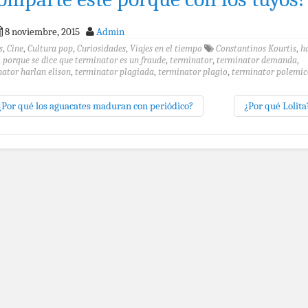
8 noviembre, 2015
Admin
s
,
Cine
,
Cultura pop
,
Curiosidades
,
Viajes en el tiempo
Constantinos Kourtis
,
h
,
porque se dice que terminator es un fraude
,
terminator
,
terminator demanda
,
ator harlan elison
,
terminator plagiada
,
terminator plagio
,
terminator polemic
Por qué los aguacates maduran con periódico?
¿Por qué Lolit