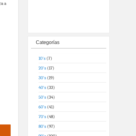
ca a
Categorías
10's
(7)
20's
(17)
30's
(19)
40's
(33)
50's
(34)
60's
(41)
70's
(48)
80's
(97)