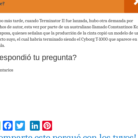
e?
o más tarde, cuando Terminator II fue lanzada, hubo otra demanda por
hos de autor, esta vez por parte de un australiano llamado Constantinos Ko
esposa, quienes señalan que la producción de la cinta copió un modelo de u
cto suyo, el cual habría terminado siendo el Cyborg T-1000 que aparece en 
la.
espondió tu pregunta?
ntarios
WhatsApp
Facebook
Twitter
LinkedIn
Pinterest
omparte este porqué con los tuyos!