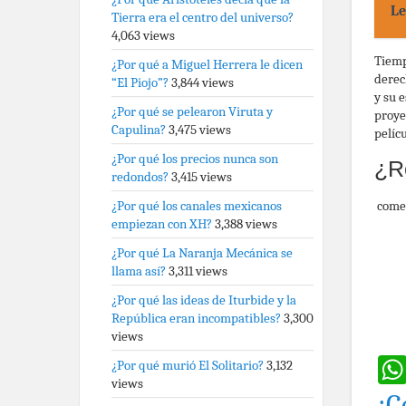
Le
Tierra era el centro del universo?
4,063 views
Tiemp
¿Por qué a Miguel Herrera le dicen
derec
“El Piojo”?
3,844 views
y su 
¿Por qué se pelearon Viruta y
proye
Capulina?
3,475 views
pelícu
¿Por qué los precios nunca son
¿R
redondos?
3,415 views
come
¿Por qué los canales mexicanos
empiezan con XH?
3,388 views
¿Por qué La Naranja Mecánica se
llama así?
3,311 views
¿Por qué las ideas de Iturbide y la
República eran incompatibles?
3,300
views
¿Por qué murió El Solitario?
3,132
views
¡C