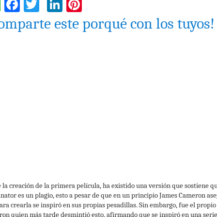
WhatsApp
Facebook
Twitter
LinkedIn
Pinterest
omparte este porqué con los tuyos!
 la creación de la primera película, ha existido una versión que sostiene q
nator es un plagio, esto a pesar de que en un principio James Cameron as
ara crearla se inspiró en sus propias pesadillas. Sin embargo, fue el propio
on quien más tarde desmintió esto, afirmando que se inspiró en una seri