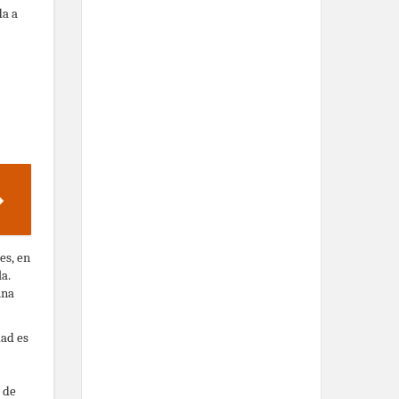
da a
es, en
la.
una
dad es
 de