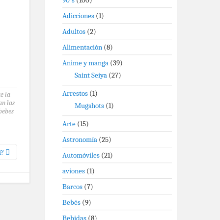
90's
(100)
Adicciones
(1)
Adultos
(2)
Alimentación
(8)
Anime y manga
(39)
Saint Seiya
(27)
Arrestos
(1)
e la
an las
Mugshots
(1)
bebes
Arte
(15)
Astronomía
(25)
í?
Automóviles
(21)
aviones
(1)
Barcos
(7)
Bebés
(9)
Bebidas
(8)