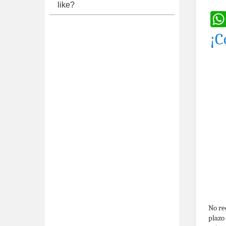
like?
¡C
No re
plazo