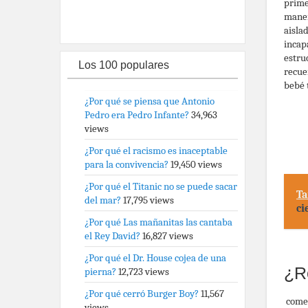
prime
maner
aisla
incap
estru
Los 100 populares
recue
bebé 
¿Por qué se piensa que Antonio
Pedro era Pedro Infante?
34,963
views
¿Por qué el racismo es inaceptable
para la convivencia?
19,450 views
¿Por qué el Titanic no se puede sacar
Ta
del mar?
17,795 views
ci
¿Por qué Las mañanitas las cantaba
el Rey David?
16,827 views
¿Por qué el Dr. House cojea de una
¿R
pierna?
12,723 views
¿Por qué cerró Burger Boy?
11,567
come
views