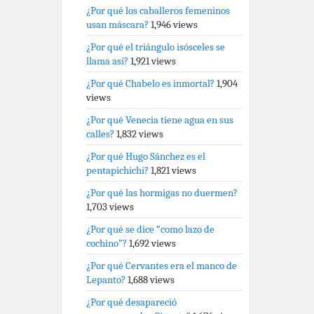
¿Por qué los caballeros femeninos
usan máscara?
1,946 views
¿Por qué el triángulo isósceles se
llama así?
1,921 views
¿Por qué Chabelo es inmortal?
1,904
views
¿Por qué Venecia tiene agua en sus
calles?
1,832 views
¿Por qué Hugo Sánchez es el
pentapichichi?
1,821 views
¿Por qué las hormigas no duermen?
1,703 views
¿Por qué se dice “como lazo de
cochino”?
1,692 views
¿Por qué Cervantes era el manco de
Lepanto?
1,688 views
¿Por qué desapareció