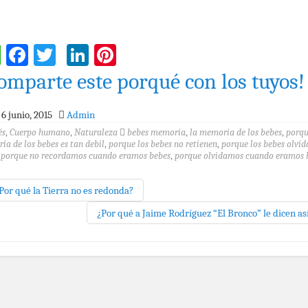
WhatsApp
Facebook
Twitter
LinkedIn
Pinterest
omparte este porqué con los tuyos!
6 junio, 2015
Admin
és
,
Cuerpo humano
,
Naturaleza
bebes memoria
,
la memoria de los bebes
,
porqu
a de los bebes es tan debil
,
porque los bebes no retienen
,
porque los bebes olvid
,
porque no recordamos cuando eramos bebes
,
porque olvidamos cuando eramos 
Por qué la Tierra no es redonda?
¿Por qué a Jaime Rodríguez “El Bronco” le dicen as