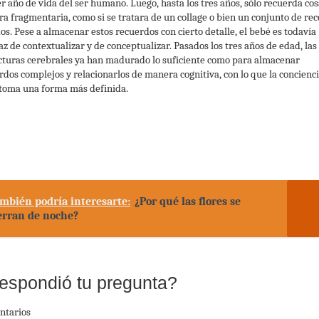
r año de vida del ser humano. Luego, hasta los tres años, sólo recuerda cos
a fragmentaria, como si se tratara de un collage o bien un conjunto de rec
dos. Pese a almacenar estos recuerdos con cierto detalle, el bebé es todavía
az de contextualizar y de conceptualizar. Pasados los tres años de edad, las
cturas cerebrales ya han madurado lo suficiente como para almacenar
rdos complejos y relacionarlos de manera cognitiva, con lo que la concienci
toma una forma más definida.
mbién podría interesarte:
¿Por qué las flores se
erran de noche?
espondió tu pregunta?
ntarios