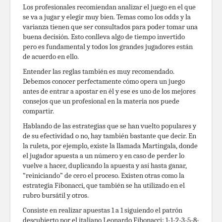
Los profesionales recomiendan analizar el juego en el que
se va a jugar y elegir muy bien. Temas como los odds y la
varianza tienen que ser consultados para poder tomar una
buena decisión. Esto conlleva algo de tiempo invertido
pero es fundamental y todos los grandes jugadores están
de acuerdo en ello.
Entender las reglas también es muy recomendado.
Debemos conocer perfectamente cómo opera un juego
antes de entrar a apostar en él y ese es uno de los mejores
consejos que un profesional en la materia nos puede
compartir.
Hablando de las estrategias que se han vuelto populares y
de su efectividad o no, hay también bastante que decir. En
la ruleta, por ejemplo, existe la llamada Martingala, donde
el jugador apuesta a un número y en caso de perder lo
vuelve a hacer, duplicando la apuesta y así hasta ganar,
“reiniciando” de cero el proceso. Existen otras como la
estrategia Fibonacci, que también se ha utilizado en el
rubro bursátil y otros.
Consiste en realizar apuestas 1 a 1 siguiendo el patrón
descubierto por el italiano Leonardo Fibonacci: 1-1-2-3-5-8-