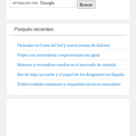
Porqués recientes
Vivienda en Costa del Sol y nueva forma de habitar
Viajes con naturaleza y experiencias sin igual
Motores y recambios usados en el mercado de ocasión
Dar de baja un coche y el papel de los desguaces en España
Tráfico rodado constante y requisitos técnicos esenciales