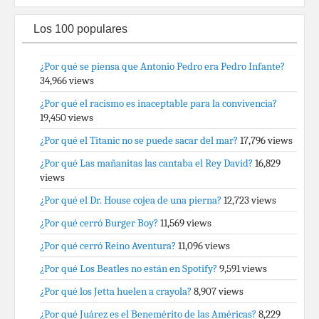
Los 100 populares
¿Por qué se piensa que Antonio Pedro era Pedro Infante?
34,966 views
¿Por qué el racismo es inaceptable para la convivencia?
19,450 views
¿Por qué el Titanic no se puede sacar del mar?
17,796 views
¿Por qué Las mañanitas las cantaba el Rey David?
16,829
views
¿Por qué el Dr. House cojea de una pierna?
12,723 views
¿Por qué cerró Burger Boy?
11,569 views
¿Por qué cerró Reino Aventura?
11,096 views
¿Por qué Los Beatles no están en Spotify?
9,591 views
¿Por qué los Jetta huelen a crayola?
8,907 views
¿Por qué Juárez es el Benemérito de las Américas?
8,229