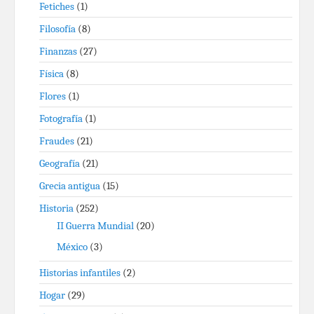
Fetiches
(1)
Filosofía
(8)
Finanzas
(27)
Física
(8)
Flores
(1)
Fotografía
(1)
Fraudes
(21)
Geografía
(21)
Grecia antigua
(15)
Historia
(252)
II Guerra Mundial
(20)
México
(3)
Historias infantiles
(2)
Hogar
(29)