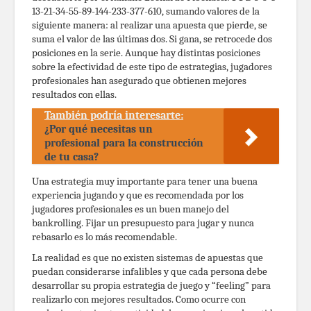
13-21-34-55-89-144-233-377-610, sumando valores de la
siguiente manera: al realizar una apuesta que pierde, se
suma el valor de las últimas dos. Si gana, se retrocede dos
posiciones en la serie. Aunque hay distintas posiciones
sobre la efectividad de este tipo de estrategias, jugadores
profesionales han asegurado que obtienen mejores
resultados con ellas.
También podría interesarte:
¿Por qué necesitas un
profesional para la construcción
de tu casa?
Una estrategia muy importante para tener una buena
experiencia jugando y que es recomendada por los
jugadores profesionales es un buen manejo del
bankrolling. Fijar un presupuesto para jugar y nunca
rebasarlo es lo más recomendable.
La realidad es que no existen sistemas de apuestas que
puedan considerarse infalibles y que cada persona debe
desarrollar su propia estrategia de juego y “feeling” para
realizarlo con mejores resultados. Como ocurre con