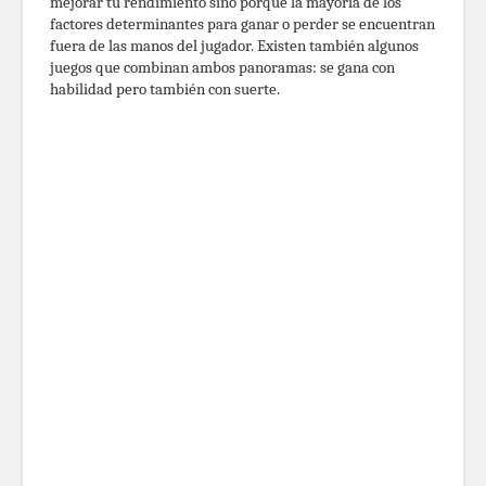
mejorar tu rendimiento sino porque la mayoría de los
factores determinantes para ganar o perder se encuentran
fuera de las manos del jugador. Existen también algunos
juegos que combinan ambos panoramas: se gana con
habilidad pero también con suerte.