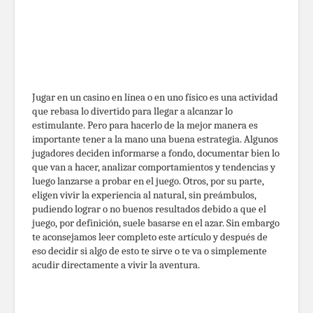
Jugar en un casino en línea o en uno físico es una actividad
que rebasa lo divertido para llegar a alcanzar lo
estimulante. Pero para hacerlo de la mejor manera es
importante tener a la mano una buena estrategia. Algunos
jugadores deciden informarse a fondo, documentar bien lo
que van a hacer, analizar comportamientos y tendencias y
luego lanzarse a probar en el juego. Otros, por su parte,
eligen vivir la experiencia al natural, sin preámbulos,
pudiendo lograr o no buenos resultados debido a que el
juego, por definición, suele basarse en el azar. Sin embargo
te aconsejamos leer completo este artículo y después de
eso decidir si algo de esto te sirve o te va o simplemente
acudir directamente a vivir la aventura.