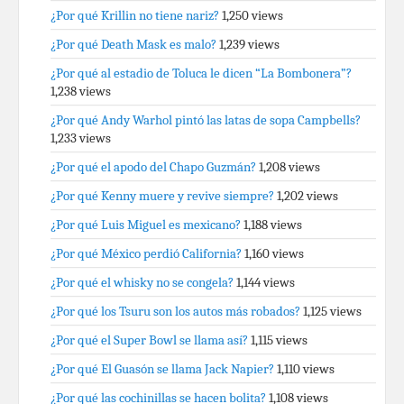
¿Por qué Krillin no tiene nariz?
1,250 views
¿Por qué Death Mask es malo?
1,239 views
¿Por qué al estadio de Toluca le dicen “La Bombonera”?
1,238 views
¿Por qué Andy Warhol pintó las latas de sopa Campbells?
1,233 views
¿Por qué el apodo del Chapo Guzmán?
1,208 views
¿Por qué Kenny muere y revive siempre?
1,202 views
¿Por qué Luis Miguel es mexicano?
1,188 views
¿Por qué México perdió California?
1,160 views
¿Por qué el whisky no se congela?
1,144 views
¿Por qué los Tsuru son los autos más robados?
1,125 views
¿Por qué el Super Bowl se llama así?
1,115 views
¿Por qué El Guasón se llama Jack Napier?
1,110 views
¿Por qué las cochinillas se hacen bolita?
1,108 views