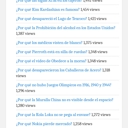
¿Por qué las siglas ATM en los cajeros?
1,492 views
¿Por qué Kim Kardashian es famosa?
1,454 views
¿Por qué desapareció el Lago de Texcoco?
1,421 views
¿Por qué la Prohibición del alcohol en los Estados Unidos?
1,387 views
¿Por qué los médicos visten de blanco?
1,375 views
¿Por qué Pierroth está en silla de ruedas?
1,348 views
¿Por qué el video de Obedece a la morsa?
1,348 views
¿Por qué desaparecieron los Caballeros de Acero?
1,318
views
¿Por qué no hubo Juegos Olímpicos en 1916, 1940 y 1944?
1,296 views
¿Por qué la Muralla China no es visible desde el espacio?
1,280 views
¿Por qué la Kola Loka no se pega al envase?
1,272 views
¿Por qué Nokia pierde mercado?
1,258 views