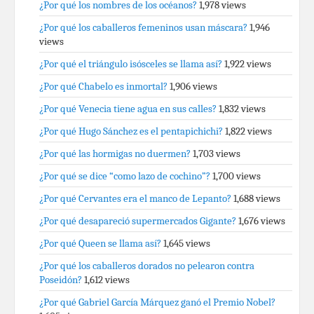
¿Por qué los nombres de los océanos?
1,978 views
¿Por qué los caballeros femeninos usan máscara?
1,946
views
¿Por qué el triángulo isósceles se llama así?
1,922 views
¿Por qué Chabelo es inmortal?
1,906 views
¿Por qué Venecia tiene agua en sus calles?
1,832 views
¿Por qué Hugo Sánchez es el pentapichichi?
1,822 views
¿Por qué las hormigas no duermen?
1,703 views
¿Por qué se dice “como lazo de cochino”?
1,700 views
¿Por qué Cervantes era el manco de Lepanto?
1,688 views
¿Por qué desapareció supermercados Gigante?
1,676 views
¿Por qué Queen se llama así?
1,645 views
¿Por qué los caballeros dorados no pelearon contra
Poseidón?
1,612 views
¿Por qué Gabriel García Márquez ganó el Premio Nobel?