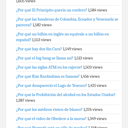
1,605 views
¿Por qué El Principito quería un cordero?
1,584 views
¿Por qué las banderas de Colombia, Ecuador y Venezuela se
parecen?
1,582 views
¿Por qué un billón en inglés no equivale a un billón en
español?
1,553 views
¿Por qué hay dos Sin Cara?
1,549 views
¿Por qué el big bang se llama así?
1,513 views
¿Por qué las siglas ATM en los cajeros?
1,503 views
¿Por qué Kim Kardashian es famosa?
1,456 views
¿Por qué desapareció el Lago de Texcoco?
1,421 views
¿Por qué la Prohibición del alcohol en los Estados Unidos?
1,387 views
¿Por qué los médicos visten de blanco?
1,376 views
¿Por qué el video de Obedece a la morsa?
1,349 views
¿Por qué Pierroth está en silla de ruedas?
1,348 views