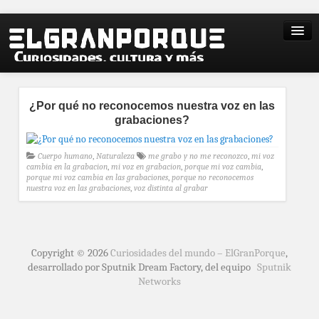
¿Por qué no reconocemos nuestra voz en las
grabaciones?
Cuerpo humano
,
Naturaleza
me grabo y no me reconozco
,
mi voz
cambia en la grabacion
,
mi voz en grabacion
,
porque mi voz cambia
,
porque mi voz cambia en las grabaciones
,
porque no reconocemos
nuestra voz en las grabaciones
,
voz distinta al grabar
Copyright © 2026
Curiosidades del mundo – ElGranPorque
,
desarrollado por Sputnik Dream Factory, del equipo
Sputnik
Networks