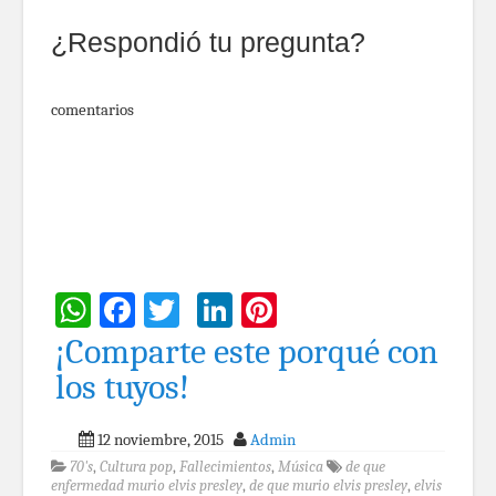
¿Respondió tu pregunta?
comentarios
WhatsApp
Facebook
Twitter
LinkedIn
Pinterest
¡Comparte este porqué con
los tuyos!
12 noviembre, 2015
Admin
70's
,
Cultura pop
,
Fallecimientos
,
Música
de que
enfermedad murio elvis presley
,
de que murio elvis presley
,
elvis