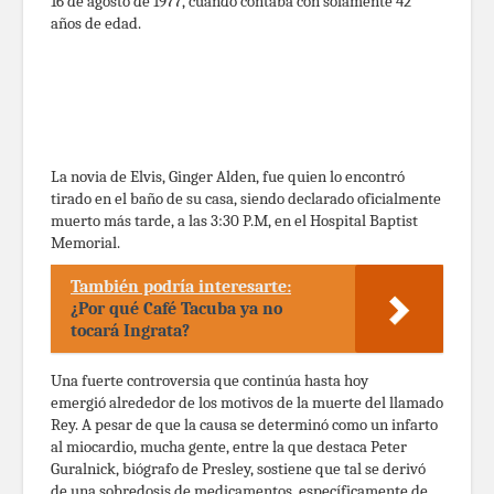
16 de agosto de 1977, cuando contaba con solamente 42
años de edad.
La novia de Elvis, Ginger Alden, fue quien lo encontró
tirado en el baño de su casa, siendo declarado oficialmente
muerto más tarde, a las 3:30 P.M, en el Hospital Baptist
Memorial.
También podría interesarte:
¿Por qué Café Tacuba ya no
tocará Ingrata?
Una fuerte controversia que continúa hasta hoy
emergió alrededor de los motivos de la muerte del llamado
Rey. A pesar de que la causa se determinó como un infarto
al miocardio, mucha gente, entre la que destaca Peter
Guralnick, biógrafo de Presley, sostiene que tal se derivó
de una sobredosis de medicamentos, específicamente de