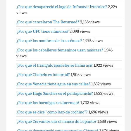
¿Por qué desapareció el lago de Infonavit Iztacalco?
2,224
views
¿Por qué cancelaron The Returned?
2,158 views
¿Por qué UFC tiene números?
2,098 views
¿Por qué los nombres de los océanos?
1,976 views
¿Por qué los caballeros femeninos usan máscara?
1,946
views
¿Por qué el triángulo isósceles se llama así?
1,922 views
¿Por qué Chabelo es inmortal?
1,905 views
¿Por qué Venecia tiene agua en sus calles?
1,832 views
¿Por qué Hugo Sánchez es el pentapichichi?
1,822 views
¿Por qué las hormigas no duermen?
1,703 views
¿Por qué se dice “como lazo de cochino”?
1,696 views
¿Por qué Cervantes era el manco de Lepanto?
1,688 views
¿Por qué desapareció supermercados Gigante?
1,676 views