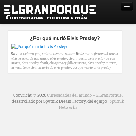
¿Por qué murió Elvis Presley?
70's
,
Cultura pop
,
Fallecimientos
,
Música
de que enfermedad murio
elvis presley
,
de que murio elvis presley
,
elvis muerte
,
elvis presley de que
murio
,
elvis presley death
,
elvis presley fallecimiento
,
elvis presley muerte
,
la muerte de elvis
,
muerte de elvis presley
,
porque murio elvis presley
Copyright © 2026
Curiosidades del mundo – ElGranPorque
,
desarrollado por Sputnik Dream Factory, del equipo
Sputnik
Networks