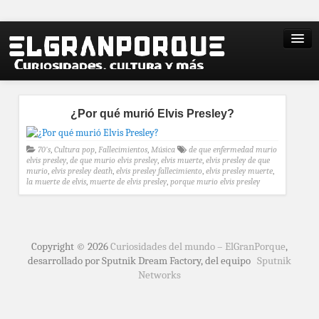
¿Por qué murió Elvis Presley?
70's
,
Cultura pop
,
Fallecimientos
,
Música
de que enfermedad murio
elvis presley
,
de que murio elvis presley
,
elvis muerte
,
elvis presley de que
murio
,
elvis presley death
,
elvis presley fallecimiento
,
elvis presley muerte
,
la muerte de elvis
,
muerte de elvis presley
,
porque murio elvis presley
Copyright © 2026
Curiosidades del mundo – ElGranPorque
,
desarrollado por Sputnik Dream Factory, del equipo
Sputnik
Networks