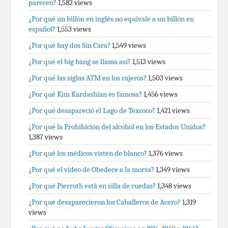
parecen?
1,582 views
¿Por qué un billón en inglés no equivale a un billón en
español?
1,553 views
¿Por qué hay dos Sin Cara?
1,549 views
¿Por qué el big bang se llama así?
1,513 views
¿Por qué las siglas ATM en los cajeros?
1,503 views
¿Por qué Kim Kardashian es famosa?
1,456 views
¿Por qué desapareció el Lago de Texcoco?
1,421 views
¿Por qué la Prohibición del alcohol en los Estados Unidos?
1,387 views
¿Por qué los médicos visten de blanco?
1,376 views
¿Por qué el video de Obedece a la morsa?
1,349 views
¿Por qué Pierroth está en silla de ruedas?
1,348 views
¿Por qué desaparecieron los Caballeros de Acero?
1,319
views