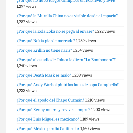
¿Por qué no hubo Juegos Olímpicos en 1916, 1940 y 1944?
1,297 views
¿Por qué la Muralla China no es visible desde el espacio?
1,282 views
¿Por qué la Kola Loka no se pega al envase?
1,272 views
¿Por qué Nokia pierde mercado?
1,259 views
¿Por qué Krillin no tiene nariz?
1,254 views
¿Por qué al estadio de Toluca le dicen “La Bombonera”?
1,240 views
¿Por qué Death Mask es malo?
1,239 views
¿Por qué Andy Warhol pintó las latas de sopa Campbells?
1,233 views
¿Por qué el apodo del Chapo Guzmán?
1,210 views
¿Por qué Kenny muere y revive siempre?
1,203 views
¿Por qué Luis Miguel es mexicano?
1,189 views
¿Por qué México perdió California?
1,160 views