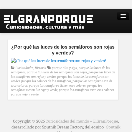
¿Por qué las luces de los semáforos son rojas
y verdes?
Curiosidades
,
Historia
porque alto y siga
,
porque las luces de los
semaforos
,
porque las luces de los semaforos son rojas
,
porque las luces de
los semaforos son rojas y verdes
,
porque las luces de los semaforos son
verdes
,
porque los colores de los semaforos
,
porque los semaforos son de
esos colores
,
porque los semaforos tienen esos colores
,
porque los
semaforos tienen luz roja y verde
,
porque los semaforos usan esos colores
,
porque rojo y verde
Copyright © 2026
Curiosidades del mundo – ElGranPorque
,
desarrollado por Sputnik Dream Factory, del equipo
Sputnik