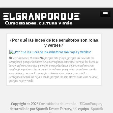
¿Por qué las luces de los semáforos son rojas
y verdes?
Curiosidades
,
Historia
porque alto y siga
,
porque las luces de los
semaforos
,
porque las luces de los semaforos son rojas
,
porque las luces de
los semaforos son rojas y verdes
,
porque las luces de los semaforos son
verdes
,
porque los colores de los semaforos
,
porque los semaforos son de
esos colores
,
porque los semaforos tienen esos colores
,
porque los
semaforos tienen luz roja y verde
,
porque los semaforos usan esos colores
,
porque rojo y verde
Copyright © 2026
Curiosidades del mundo – ElGranPorque
,
desarrollado por Sputnik Dream Factory, del equipo
Sputnik