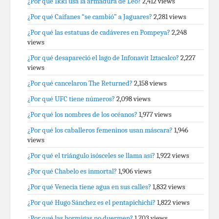
¿Por qué Ikki usa la armadura de Leo?
2,412 views
¿Por qué Caifanes “se cambió” a Jaguares?
2,281 views
¿Por qué las estatuas de cadáveres en Pompeya?
2,248
views
¿Por qué desapareció el lago de Infonavit Iztacalco?
2,227
views
¿Por qué cancelaron The Returned?
2,158 views
¿Por qué UFC tiene números?
2,098 views
¿Por qué los nombres de los océanos?
1,977 views
¿Por qué los caballeros femeninos usan máscara?
1,946
views
¿Por qué el triángulo isósceles se llama así?
1,922 views
¿Por qué Chabelo es inmortal?
1,906 views
¿Por qué Venecia tiene agua en sus calles?
1,832 views
¿Por qué Hugo Sánchez es el pentapichichi?
1,822 views
¿Por qué las hormigas no duermen?
1,703 views