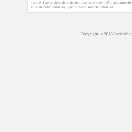
porque el super nintendo se hacia amarillo
,
snes amarilla
,
snes amarillo
super nintendo amarillo
,
super nintendo mancha amarilla
Copyright © 2026
Curiosida