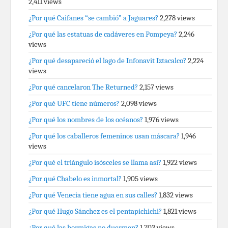
2,411 views
¿Por qué Caifanes “se cambió” a Jaguares?
2,278 views
¿Por qué las estatuas de cadáveres en Pompeya?
2,246
views
¿Por qué desapareció el lago de Infonavit Iztacalco?
2,224
views
¿Por qué cancelaron The Returned?
2,157 views
¿Por qué UFC tiene números?
2,098 views
¿Por qué los nombres de los océanos?
1,976 views
¿Por qué los caballeros femeninos usan máscara?
1,946
views
¿Por qué el triángulo isósceles se llama así?
1,922 views
¿Por qué Chabelo es inmortal?
1,905 views
¿Por qué Venecia tiene agua en sus calles?
1,832 views
¿Por qué Hugo Sánchez es el pentapichichi?
1,821 views
¿Por qué las hormigas no duermen?
1,703 views