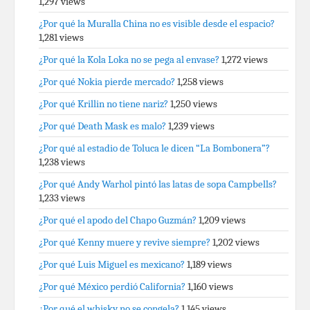
1,297 views
¿Por qué la Muralla China no es visible desde el espacio?
1,281 views
¿Por qué la Kola Loka no se pega al envase?
1,272 views
¿Por qué Nokia pierde mercado?
1,258 views
¿Por qué Krillin no tiene nariz?
1,250 views
¿Por qué Death Mask es malo?
1,239 views
¿Por qué al estadio de Toluca le dicen “La Bombonera”?
1,238 views
¿Por qué Andy Warhol pintó las latas de sopa Campbells?
1,233 views
¿Por qué el apodo del Chapo Guzmán?
1,209 views
¿Por qué Kenny muere y revive siempre?
1,202 views
¿Por qué Luis Miguel es mexicano?
1,189 views
¿Por qué México perdió California?
1,160 views
¿Por qué el whisky no se congela?
1,145 views